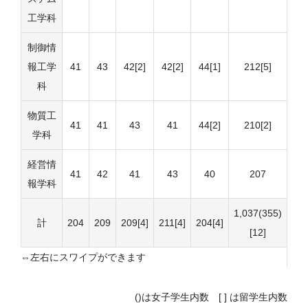
工学科
制御情
報工学
41
43
42[2]
42[2]
44[1]
212[5]
科
物質工
41
41
43
41
44[2]
210[2]
学科
経営情
41
42
41
43
40
207
報学科
1,037(355)
計
204
209
209[4]
211[4]
204[4]
[12]
()は女子学生内数 [ ] は留学生内数