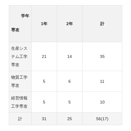
学年
1年
2年
計
専攻
生産シス
テム工学
21
14
35
専攻
物質工学
5
6
11
専攻
経営情報
5
5
10
工学専攻
計
31
25
56(17)