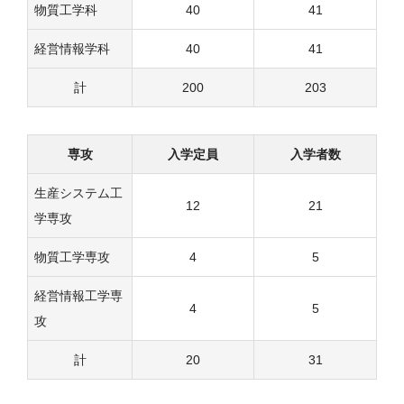
物質工学科
40
41
経営情報学科
40
41
計
200
203
専攻
入学定員
入学者数
生産システム工
12
21
学専攻
物質工学専攻
4
5
経営情報工学専
4
5
攻
計
20
31