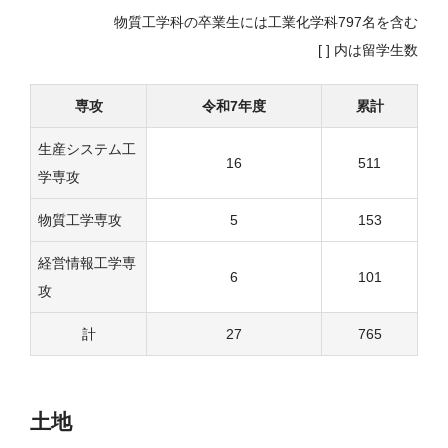
物質工学科の卒業生には工業化学科797名を含む
[ ] 内は留学生数
専攻
令和7年度
累計
生産システム工
16
511
学専攻
物質工学専攻
5
153
経営情報工学専
6
101
攻
計
27
765
土地