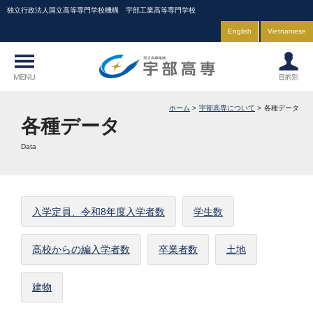
独立行政法人国立高等専門学校機構 宇部工業高等専門学校
English
Vietnamese
ホーム
宇部高専について
各種データ
各種データ
Data
入学定員、令和8年度入学者数
学生数
高校からの編入学者数
卒業者数
土地
建物