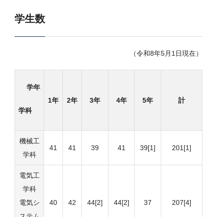
学生数
（令和8年5月1日現在）
学年
1年
2年
3年
4年
5年
計
学科
機械工
41
41
39
41
39[1]
201[1]
学科
電気工
学科
電気シ
40
42
44[2]
44[2]
37
207[4]
ステム