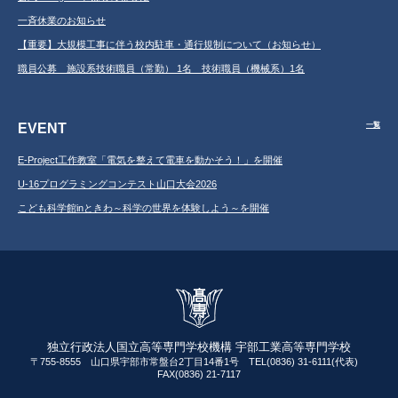
一斉休業のお知らせ
【重要】大規模工事に伴う校内駐車・通行規制について（お知らせ）
職員公募 施設系技術職員（常勤） 1名 技術職員（機械系）1名
EVENT
一覧
E-Project工作教室「電気を整えて電車を動かそう！」を開催
U-16プログラミングコンテスト山口大会2026
こども科学館inときわ～科学の世界を体験しよう～を開催
独立行政法人国立高等専門学校機構 宇部工業高等専門学校
〒755-8555 山口県宇部市常盤台2丁目14番1号 TEL(0836) 31-6111(代表)
FAX(0836) 21-7117