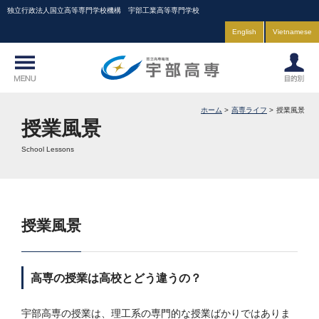
独立行政法人国立高等専門学校機構 宇部工業高等専門学校
English
Vietnamese
ホーム
高専ライフ
授業風景
授業風景
School Lessons
授業風景
高専の授業は高校とどう違うの？
宇部高専の授業は、理工系の専門的な授業ばかりではありま