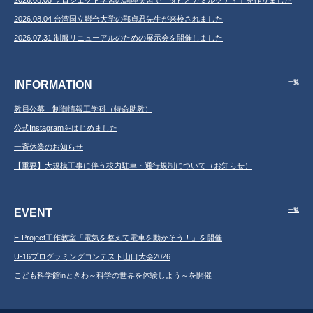
2026.08.05 プロジェクト学習の調理実習で「タピオカミルクティ」を作りました
2026.08.04 台湾国立聯合大学の鄂貞君先生が来校されました
2026.07.31 制服リニューアルのための展示会を開催しました
INFORMATION
一覧
教員公募 制御情報工学科（特命助教）
公式Instagramをはじめました
一斉休業のお知らせ
【重要】大規模工事に伴う校内駐車・通行規制について（お知らせ）
EVENT
一覧
E-Project工作教室「電気を整えて電車を動かそう！」を開催
U-16プログラミングコンテスト山口大会2026
こども科学館inときわ～科学の世界を体験しよう～を開催