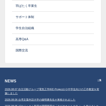
羽ばたく卒業生
サポート体制
学生自治組織
高専Q&A
国際交流
NEWS
一覧
2026.08.07 自主活動グループ電気工学科E-Projectが小中学生向けの工作教室を実
施しました
2026.08.06 台湾文藻外語大学の鐘明彥先生が来校されました