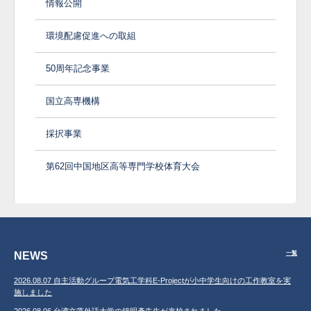
情報公開
環境配慮促進への取組
50周年記念事業
国立高専機構
採択事業
第62回中国地区高等専門学校体育大会
NEWS
一覧
2026.08.07 自主活動グループ電気工学科E-Projectが小中学生向けの工作教室を実
施しました
2026.08.06 台湾文藻外語大学の鐘明彥先生が来校されました