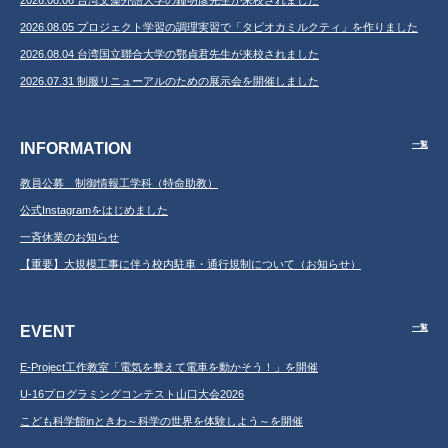
2026.08.05 プロジェクト学習の調理実習で「タピオカミルクティ」を作りました
2026.08.04 台湾国立聯合大学の鄂貞君先生が来校されました
2026.07.31 制服リニューアルのための展示会を開催しました
INFORMATION
一覧
教員公募 制御情報工学科（特命助教）
公式Instagramをはじめました
一斉休業のお知らせ
【重要】大規模工事に伴う校内駐車・通行規制について（お知らせ）
EVENT
一覧
E-Project工作教室「電気を整えて電車を動かそう！」を開催
U-16プログラミングコンテスト山口大会2026
こども科学館inときわ～科学の世界を体験しよう～を開催