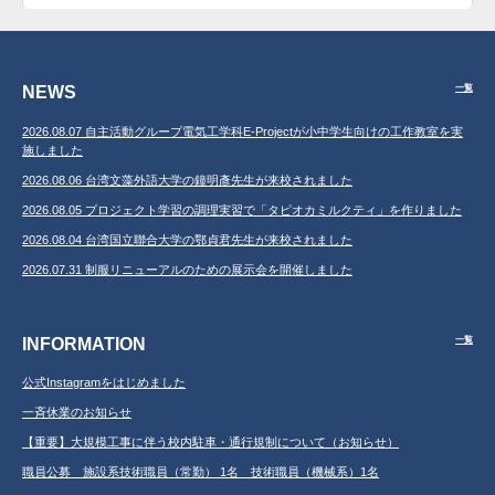
NEWS
一覧
2026.08.07 自主活動グループ電気工学科E-Projectが小中学生向けの工作教室を実
施しました
2026.08.06 台湾文藻外語大学の鐘明彥先生が来校されました
2026.08.05 プロジェクト学習の調理実習で「タピオカミルクティ」を作りました
2026.08.04 台湾国立聯合大学の鄂貞君先生が来校されました
2026.07.31 制服リニューアルのための展示会を開催しました
INFORMATION
一覧
公式Instagramをはじめました
一斉休業のお知らせ
【重要】大規模工事に伴う校内駐車・通行規制について（お知らせ）
職員公募 施設系技術職員（常勤） 1名 技術職員（機械系）1名