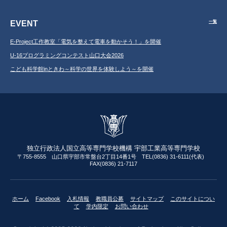
EVENT
一覧
E-Project工作教室「電気を整えて電車を動かそう！」を開催
U-16プログラミングコンテスト山口大会2026
こども科学館inときわ～科学の世界を体験しよう～を開催
独立行政法人国立高等専門学校機構 宇部工業高等専門学校
〒755-8555 山口県宇部市常盤台2丁目14番1号 TEL(0836) 31-6111(代表)
FAX(0836) 21-7117
ホーム
Facebook
入札情報
教職員公募
サイトマップ
このサイトについ
て
学内限定
お問い合わせ