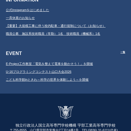
公式Instagramをはじめました
一斉休業のお知らせ
【重要】大規模工事に伴う校内駐車・通行規制について（お知らせ）
職員公募 施設系技術職員（常勤） 1名 技術職員（機械系）1名
EVENT
一覧
E-Project工作教室「電気を整えて電車を動かそう！」を開催
U-16プログラミングコンテスト山口大会2026
こども科学館inときわ～科学の世界を体験しよう～を開催
独立行政法人国立高等専門学校機構 宇部工業高等専門学校
〒755-8555 山口県宇部市常盤台2丁目14番1号 TEL(0836) 31-6111(代表)