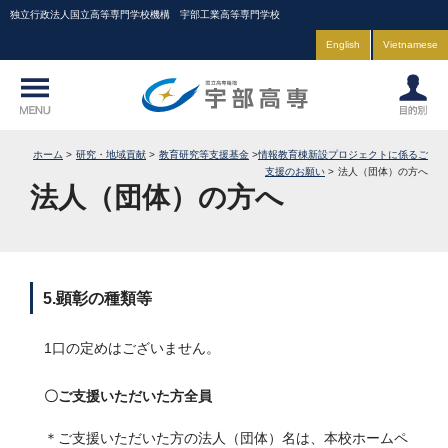
独立行政法人国立高等専門学校機構 宇部工業高等専門学校
English
Vietnamese
ホーム
研究・地域貢献
教育研究等支援基金
情報教育棟新設プロジェクトに係るご
支援のお願い
法人（団体）の方へ
法人（団体）の方へ
5.顕彰の種類等
1口の定めはございません。
〇ご支援いただいた方全員
＊ご支援いただいた方の法人（団体）名は、本校ホームペ