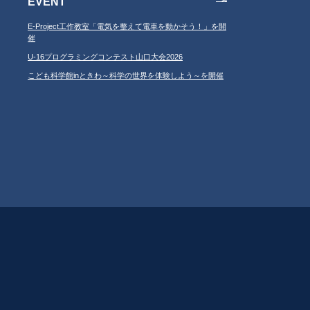
EVENT
E-Project工作教室「電気を整えて電車を動かそう！」を開
催
U-16プログラミングコンテスト山口大会2026
こども科学館inときわ～科学の世界を体験しよう～を開催