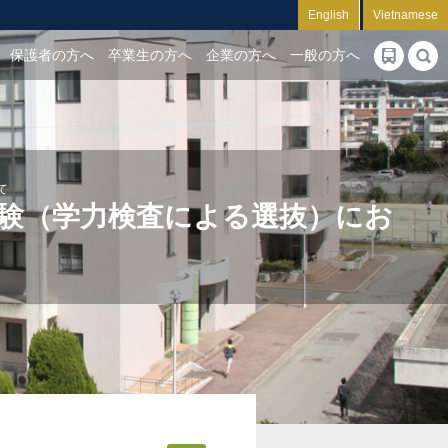
English
Vietnamese
保護者の方へ
卒業生の方へ
企業の方へ
一般の方へ
て
験（学力検査による選抜）にお