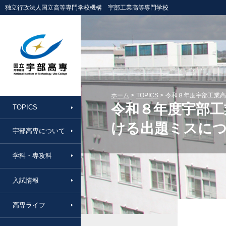
独立行政法人国立高等専門学校機構 宇部工業高等専門学校
ホーム
TOPICS
令和８年度宇部工業高
令和８年度宇部工
TOPICS
ける出題ミスに
宇部高専について
学科・専攻科
入試情報
高専ライフ