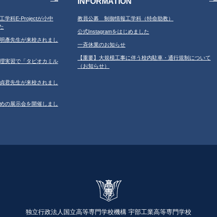
INFORMATION
工学科E-Projectが小中
教員公募 制御情報工学科（特命助教）
た
公式Instagramをはじめました
学の鐘明彥先生が来校されまし
一斉休業のお知らせ
【重要】大規模工事に伴う校内駐車・通行規制について
習の調理実習で「タピオカミル
（お知らせ）
学の鄂貞君先生が来校されまし
ルのための展示会を開催しまし
独立行政法人国立高等専門学校機構 宇部工業高等専門学校