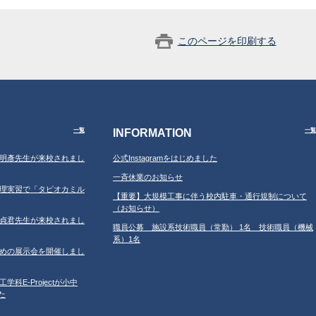
このページを印刷する
INFORMATION
一覧
一覧
学の鐘明彥先生が来校されまし
公式Instagramをはじめました
一斉休業のお知らせ
習の調理実習で「タピオカミル
【重要】大規模工事に伴う校内駐車・通行規制について
（お知らせ）
学の鄂貞君先生が来校されまし
職員公募 施設系技術職員（常勤） 1名 技術職員（機械
系）1名
ルのための展示会を開催しまし
工学科E-Projectが小中
た