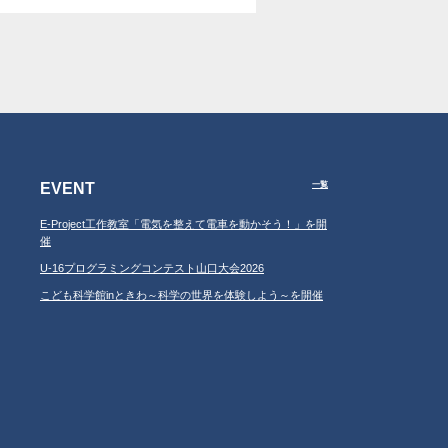
EVENT
一覧
E-Project工作教室「電気を整えて電車を動かそう！」を開
催
U-16プログラミングコンテスト山口大会2026
こども科学館inときわ～科学の世界を体験しよう～を開催