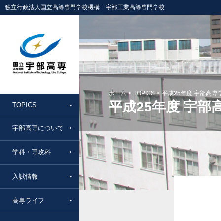
独立行政法人国立高等専門学校機構 宇部工業高等専門学校
ホーム
TOPICS
平成25年度 宇部高
平成25年度 宇
TOPICS
宇部高専について
学科・専攻科
入試情報
高専ライフ