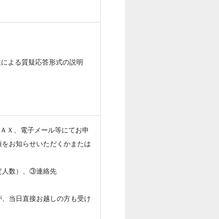
）
数による質疑応答形式の説明
ＦＡＸ、電子メール等にてお申
項をお知らせいただくかまたは
定人数）、③連絡先
が、当日直接お越しの方も受け