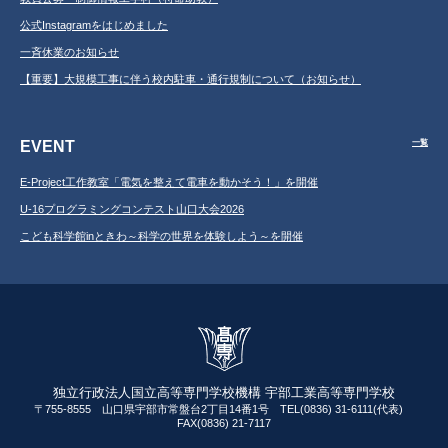
公式Instagramをはじめました
一斉休業のお知らせ
【重要】大規模工事に伴う校内駐車・通行規制について（お知らせ）
EVENT
一覧
E-Project工作教室「電気を整えて電車を動かそう！」を開催
U-16プログラミングコンテスト山口大会2026
こども科学館inときわ～科学の世界を体験しよう～を開催
独立行政法人国立高等専門学校機構 宇部工業高等専門学校
〒755-8555 山口県宇部市常盤台2丁目14番1号 TEL(0836) 31-6111(代表)
FAX(0836) 21-7117