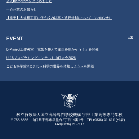
公式Instagramをはじめました
一斉休業のお知らせ
【重要】大規模工事に伴う校内駐車・通行規制について（お知らせ）
EVENT
一覧
E-Project工作教室「電気を整えて電車を動かそう！」を開催
U-16プログラミングコンテスト山口大会2026
こども科学館inときわ～科学の世界を体験しよう～を開催
独立行政法人国立高等専門学校機構 宇部工業高等専門学校
〒755-8555 山口県宇部市常盤台2丁目14番1号 TEL(0836) 31-6111(代表)
FAX(0836) 21-7117