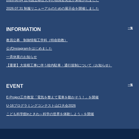
2026.08.04 台湾国立聯合大学の鄂貞君先生が来校されました
2026.07.31 制服リニューアルのための展示会を開催しました
INFORMATION
一覧
教員公募 制御情報工学科（特命助教）
公式Instagramをはじめました
一斉休業のお知らせ
【重要】大規模工事に伴う校内駐車・通行規制について（お知らせ）
EVENT
一覧
E-Project工作教室「電気を整えて電車を動かそう！」を開催
U-16プログラミングコンテスト山口大会2026
こども科学館inときわ～科学の世界を体験しよう～を開催