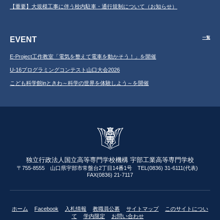
【重要】大規模工事に伴う校内駐車・通行規制について（お知らせ）
EVENT
一覧
E-Project工作教室「電気を整えて電車を動かそう！」を開催
U-16プログラミングコンテスト山口大会2026
こども科学館inときわ～科学の世界を体験しよう～を開催
独立行政法人国立高等専門学校機構 宇部工業高等専門学校
〒755-8555 山口県宇部市常盤台2丁目14番1号 TEL(0836) 31-6111(代表)
FAX(0836) 21-7117
ホーム
Facebook
入札情報
教職員公募
サイトマップ
このサイトについ
て
学内限定
お問い合わせ