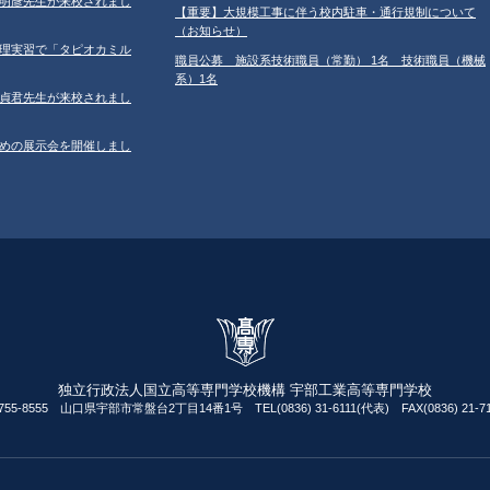
学の鐘明彥先生が来校されまし
【重要】大規模工事に伴う校内駐車・通行規制について
（お知らせ）
習の調理実習で「タピオカミル
職員公募 施設系技術職員（常勤） 1名 技術職員（機械
系）1名
学の鄂貞君先生が来校されまし
ルのための展示会を開催しまし
独立行政法人国立高等専門学校機構 宇部工業高等専門学校
755-8555 山口県宇部市常盤台2丁目14番1号 TEL(0836) 31-6111(代表) FAX(0836) 21-71