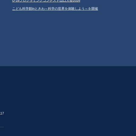
U-16プログラミングコンテスト山口大会2026
こども科学館inときわ～科学の世界を体験しよう～を開催
17