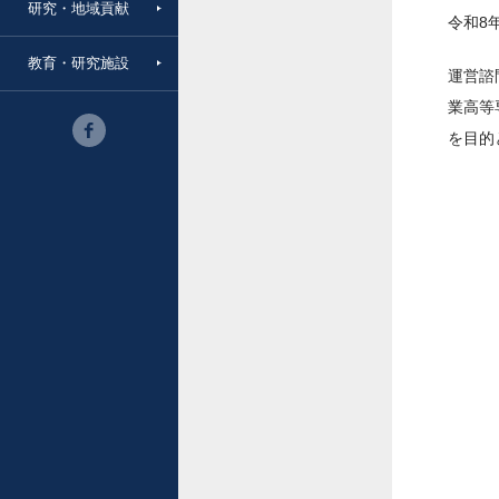
研究・地域貢献
令和8
教育・研究施設
運営諮
業高等
を目的