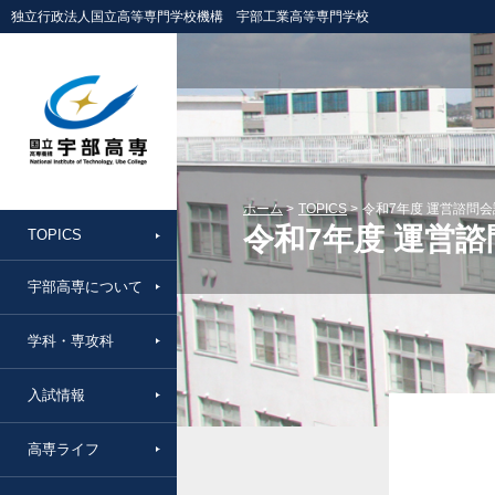
独立行政法人国立高等専門学校機構 宇部工業高等専門学校
ホーム
TOPICS
令和7年度 運営諮問
令和7年度 運営
TOPICS
宇部高専について
学科・専攻科
入試情報
高専ライフ