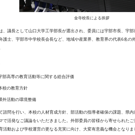
金寺校長による挨拶
は、議長として山口大学工学部長が選出され、委員には宇部市長、宇部
弁護士、宇部市中学校長会長など、地域や産業界、教育界の代表6名の
。
、
宇部高専の教育活動等に関する総合評価
本校の教育方針
課外活動の環境整備
て諮問を行い、本校の人材育成方針、部活動の指導者確保の課題、県内
マで活発なご議論をいただきました。外部委員の皆様から寄せられたご
育活動および学校運営の更なる充実に向け、大変有意義な機会となりま