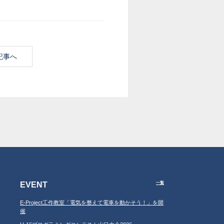
記事へ
EVENT
一覧
E-Project工作教室「電気を整えて電車を動かそう！」を開
催