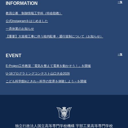
INFORMATION
一覧
教員公募 制御情報工学科（特命助教）
公式Instagramをはじめました
一斉休業のお知らせ
【重要】大規模工事に伴う校内駐車・通行規制について（お知らせ）
EVENT
一覧
E-Project工作教室「電気を整えて電車を動かそう！」を開催
U-16プログラミングコンテスト山口大会2026
こども科学館inときわ～科学の世界を体験しよう～を開催
独立行政法人国立高等専門学校機構 宇部工業高等専門学校