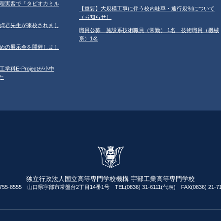
習の調理実習で「タピオカミル
【重要】大規模工事に伴う校内駐車・通行規制について
（お知らせ）
学の鄂貞君先生が来校されまし
職員公募 施設系技術職員（常勤） 1名 技術職員（機械
系）1名
ルのための展示会を開催しまし
工学科E-Projectが小中
た
独立行政法人国立高等専門学校機構 宇部工業高等専門学校
755-8555 山口県宇部市常盤台2丁目14番1号 TEL(0836) 31-6111(代表) FAX(0836) 21-71