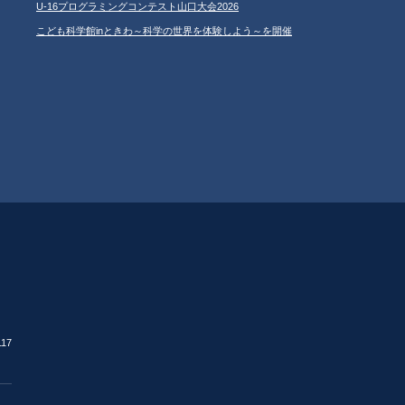
U-16プログラミングコンテスト山口大会2026
こども科学館inときわ～科学の世界を体験しよう～を開催
17