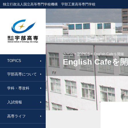
独立行政法人国立高等専門学校機構 宇部工業高等専門学校
ホーム
TOPICS
English Cafeを開催
English Cafeを
TOPICS
宇部高専について
学科・専攻科
入試情報
高専ライフ