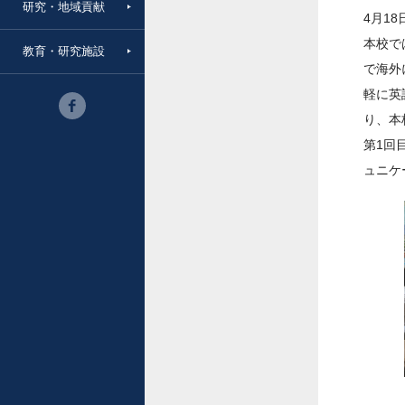
研究・地域貢献
4月1
本校で
教育・研究施設
で海外
軽に英
り、本
第1回
ュニケ