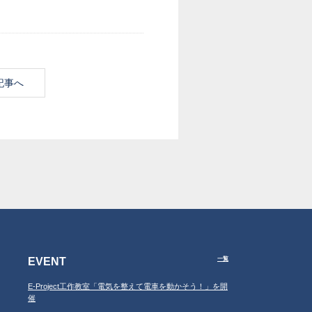
記事へ
EVENT
一覧
E-Project工作教室「電気を整えて電車を動かそう！」を開
催