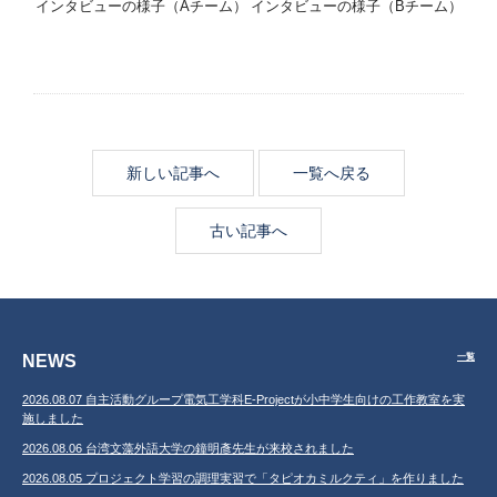
インタビューの様子（Aチーム）
インタビューの様子（Bチーム）
新しい記事へ
一覧へ戻る
古い記事へ
NEWS
一覧
2026.08.07 自主活動グループ電気工学科E-Projectが小中学生向けの工作教室を実
施しました
2026.08.06 台湾文藻外語大学の鐘明彥先生が来校されました
2026.08.05 プロジェクト学習の調理実習で「タピオカミルクティ」を作りました