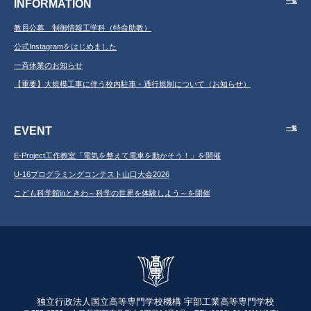
INFORMATION
一覧
教員公募 制御情報工学科（特命助教）
公式Instagramをはじめました
一斉休業のお知らせ
【重要】大規模工事に伴う校内駐車・通行規制について（お知らせ）
EVENT
一覧
E-Project工作教室「電気を整えて電車を動かそう！」を開催
U-16プログラミングコンテスト山口大会2026
こども科学館inときわ～科学の世界を体験しよう～を開催
独立行政法人国立高等専門学校機構 宇部工業高等専門学校