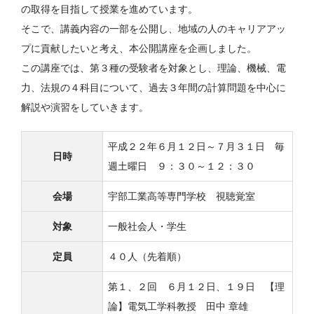
の取得を目指して授業を進めています。
そこで、講義内容の一部を公開し、地域の人のキャリアアッ
プに貢献したいと考え、本公開講座を企画しました。
この講座では、第３種の受験者を対象とし、理論、機械、電
力、法規の４科目について、過去３年間の計算問題を中心に
解説や演習をしていきます。
平成２２年６月１２日～７月３１日 毎
日時
週土曜日 ９：３０～１２：３０
会場
宇部工業高等専門学校 視聴覚室
対象
一般社会人・学生
定員
４０人（先着順）
第１、２回 ６月１２日、１９日 【理
論】電気工学科教授 田中 章雄