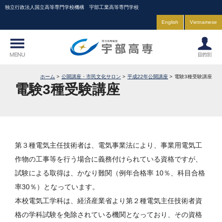
独立行政法人国立高等専門学校機構 宇部工業高等専門学校
English
Vietnamese
ホーム
公開講座・市民文化サロン
平成22年公開講座
電験3種受験講座
電験3種受験講座
第３種電気主任技術者は、電気事業法により、事業用電気工
作物の工事等を行う場合に義務付けられている資格ですが、
試験による取得は、かなり難関（例年合格率 10％、科目合格
率30％）となっています。
本校電気工学科は、経済産業省より第２種電気主任技術者資
格の学科試験を免除されている機関となっており、その資格