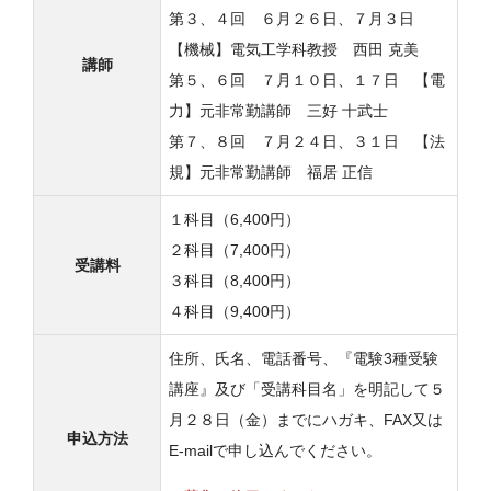
第３、４回 ６月２６日、７月３日
【機械】電気工学科教授 西田 克美
講師
第５、６回 ７月１０日、１７日 【電
力】元非常勤講師 三好 十武士
第７、８回 ７月２４日、３１日 【法
規】元非常勤講師 福居 正信
１科目（6,400円）
２科目（7,400円）
受講料
３科目（8,400円）
４科目（9,400円）
住所、氏名、電話番号、『電験3種受験
講座』及び「受講科目名」を明記して５
月２８日（金）までにハガキ、FAX又は
申込方法
E‐mailで申し込んでください。