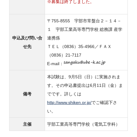
※募集は終了しました。
〒755-8555 宇部市常盤台２－１４－
１ 宇部工業高等専門学校 総務課 産学
申込及び問い合
連携係
せ先
ＴＥＬ（0836）35-4966／ＦＡＸ
（0836）21-7117
E-mail：
本試験は、9月5日（日）に実施されま
す。その申込書提出は6月11日（金）ま
備考
でです。詳しくは
http://www.shiken.or.jp/
でご確認下さ
い。
主催
宇部工業高等専門学校（電気工学科）