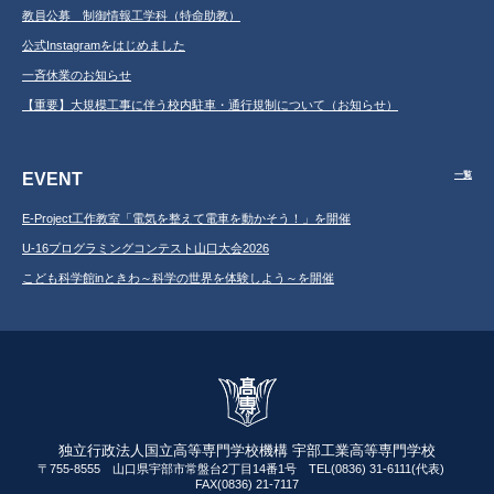
教員公募 制御情報工学科（特命助教）
公式Instagramをはじめました
一斉休業のお知らせ
【重要】大規模工事に伴う校内駐車・通行規制について（お知らせ）
EVENT
一覧
E-Project工作教室「電気を整えて電車を動かそう！」を開催
U-16プログラミングコンテスト山口大会2026
こども科学館inときわ～科学の世界を体験しよう～を開催
独立行政法人国立高等専門学校機構 宇部工業高等専門学校
〒755-8555 山口県宇部市常盤台2丁目14番1号 TEL(0836) 31-6111(代表)
FAX(0836) 21-7117