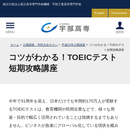
独立行政法人国立高等専門学校機構 宇部工業高等専門学校
English
Vietnamese
ホーム
公開講座・市民文化サロン
平成22年公開講座
コツがわかる！TOEICテス
ト短期攻略講座
コツがわかる！TOEICテスト
短期攻略講座
今年で31周年を迎え、日本だけでも年間約170万人が受験す
るTOEICテストは、教育機関や民間企業などで、様々な用
途・目的で幅広く活用されていることは指摘するまでもあり
ません。ビジネスが急速にグローバル化している現状を鑑み