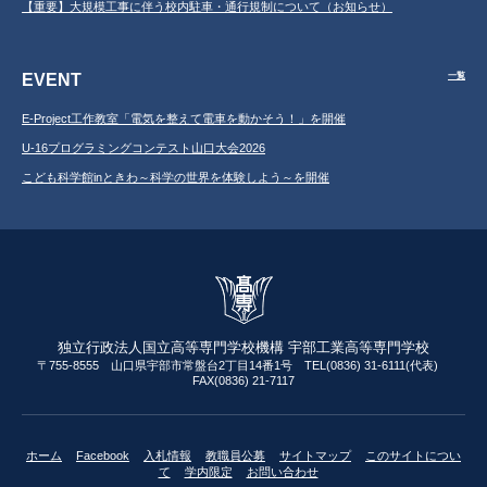
【重要】大規模工事に伴う校内駐車・通行規制について（お知らせ）
EVENT
一覧
E-Project工作教室「電気を整えて電車を動かそう！」を開催
U-16プログラミングコンテスト山口大会2026
こども科学館inときわ～科学の世界を体験しよう～を開催
独立行政法人国立高等専門学校機構 宇部工業高等専門学校
〒755-8555 山口県宇部市常盤台2丁目14番1号 TEL(0836) 31-6111(代表)
FAX(0836) 21-7117
ホーム
Facebook
入札情報
教職員公募
サイトマップ
このサイトについ
て
学内限定
お問い合わせ