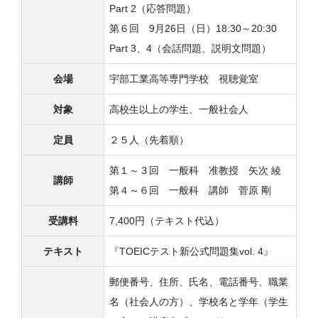
Part 2（応答問題）
第６回 9月26日（日）18:30～20:30
Part 3、4（会話問題、説明文問題）
会場
宇部工業高等専門学校 視聴覚室
対象
高校生以上の学生、一般社会人
定員
２５人（先着順）
第１～３回 一般科 准教授 矢次 綾
講師
第４～６回 一般科 講師 菅原 剛
受講料
7,400円（テキスト代込）
テキスト
『TOEICテスト新公式問題集vol. 4』
郵便番号、住所、氏名、電話番号、職業
名（社会人の方）、学校名と学年（学生