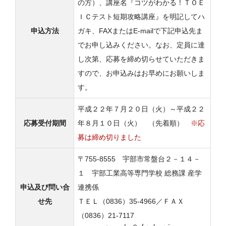
の方）、講座名『コツがわかる！ＴＯＥ
ＩＣテスト短期攻略講座』を明記してハ
申込方法
ガキ、FAXまたはE-mailで下記申込先ま
でお申し込みください。なお、定員に達
し次第、応募を締め切らせていただきま
すので、お申込みはお早めにお願いしま
す。
平成２２年７月２０日（火）～平成２２
応募受付期間
年８月１０日（火） （先着順）
※応
募は締め切りました
〒755-8555 宇部市常盤台２－１４－
１ 宇部工業高等専門学校 総務課 産学
申込及び問い合
連携係
せ先
ＴＥＬ（0836）35-4966／ＦＡＸ
（0836）21-7117