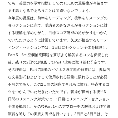
ても、英語力を示す指標としてのTOEICの重要度が今後ます
ます高くなるであろうことは間違いないでしょう。
今年度の講座は、前半をリーディング、後半をリスニングの
各セクションに充て、受講者のみなさんが各セクションに対
する理解を深めながら、目標スコア達成の足がかりをつかん
でいただけるように計画しています。矢次が担当するリーデ
ィング・セクションでは、1日目にセクション全体を概観し、
Part 5、6の空欄補充問題を要領よく解答するコツを伝授した
後、残りの2日では徹底してPart 7攻略に取り組む予定です。
その理由は、Part 7頻出のビジネス系問題の解答には、典型的
な文書形式およびそこで使用される語彙に慣れることが必要
不可欠であり、この2日間の講座でそれらに慣れ、得点するコ
ツをつかんでいただきたいためです。菅原が担当する後半3
日間のリスニング対策では、1日目にリスニング・セクション
全体を概観し、その後Part 1へのアプローチの解説および問題
演習を通しての実践力養成を行います。2日目と3日目は、そ