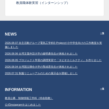
教員職体験実習（インターンシップ）
NEWS
一覧
2026.08.07 自主活動グループ電気工学科E-Projectが小中学生向けの工作教室を実
施しました
2026.08.06 台湾文藻外語大学の鐘明彥先生が来校されました
2026.08.05 プロジェクト学習の調理実習で「タピオカミルクティ」を作りました
2026.08.04 台湾国立聯合大学の鄂貞君先生が来校されました
2026.07.31 制服リニューアルのための展示会を開催しました
INFORMATION
一覧
教員公募 制御情報工学科（特命助教）
公式Instagramをはじめました