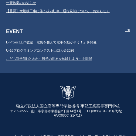
一斉休業のお知らせ
【重要】大規模工事に伴う校内駐車・通行規制について（お知らせ）
EVENT
一覧
E-Project工作教室「電気を整えて電車を動かそう！」を開催
U-16プログラミングコンテスト山口大会2026
こども科学館inときわ～科学の世界を体験しよう～を開催
独立行政法人国立高等専門学校機構 宇部工業高等専門学校
〒755-8555 山口県宇部市常盤台2丁目14番1号 TEL(0836) 31-6111(代表)
FAX(0836) 21-7117