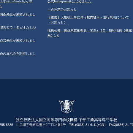
工学科E-Projectが小中
公式Instagramをはじめました
た
一斉休業のお知らせ
学の鐘明彥先生が来校されまし
【重要】大規模工事に伴う校内駐車・通行規制について
（お知らせ）
習の調理実習で「タピオカミル
職員公募 施設系技術職員（常勤） 1名 技術職員（機械
系）1名
学の鄂貞君先生が来校されまし
ルのための展示会を開催しまし
独立行政法人国立高等専門学校機構 宇部工業高等専門学校
755-8555 山口県宇部市常盤台2丁目14番1号 TEL(0836) 31-6111(代表) FAX(0836) 21-71