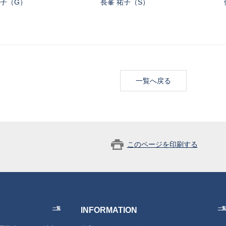
照子（G）
長峯 祐子（S）
一覧へ戻る
このページを印刷する
INFORMATION
一覧
一覧