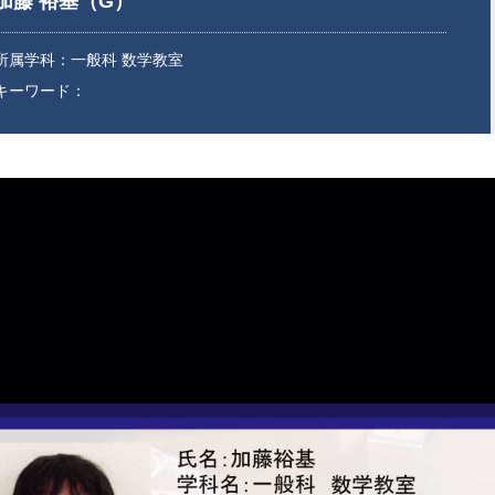
加藤 裕基（G）
所属学科：一般科 数学教室
キーワード：