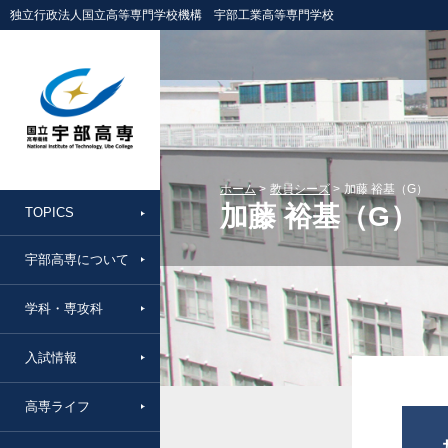
独立行政法人国立高等専門学校機構 宇部工業高等専門学校
ホーム
教員シーズ
加藤 裕基（G）
加藤 裕基（G）
TOPICS
宇部高専について
学科・専攻科
入試情報
高専ライフ