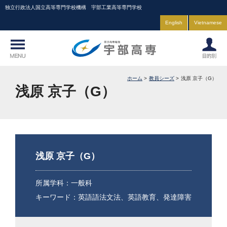
独立行政法人国立高等専門学校機構 宇部工業高等専門学校
English
Vietnamese
ホーム
教員シーズ
浅原 京子（G）
浅原 京子（G）
浅原 京子（G）
所属学科：一般科
キーワード：英語語法文法、英語教育、発達障害