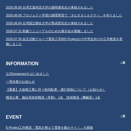
2026.08.06 台湾文藻外語大学の鐘明彥先生が来校されました
2026.08.05 プロジェクト学習の調理実習で「タピオカミルクティ」を作りました
2026.08.04 台湾国立聯合大学の鄂貞君先生が来校されました
2026.07.31 制服リニューアルのための展示会を開催しました
2026.07.30 自主活動グループ電気工学科E-Projectが小中学生向けの工作教室を実
施しました
INFORMATION
一覧
公式Instagramをはじめました
一斉休業のお知らせ
【重要】大規模工事に伴う校内駐車・通行規制について（お知らせ）
職員公募 施設系技術職員（常勤） 1名 技術職員（機械系）1名
EVENT
一覧
E-Project工作教室「電気を整えて電車を動かそう！」を開催