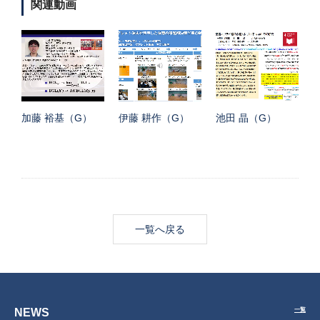
関連動画
加藤 裕基（G）
伊藤 耕作（G）
池田 晶（G）
一覧へ戻る
NEWS
一覧