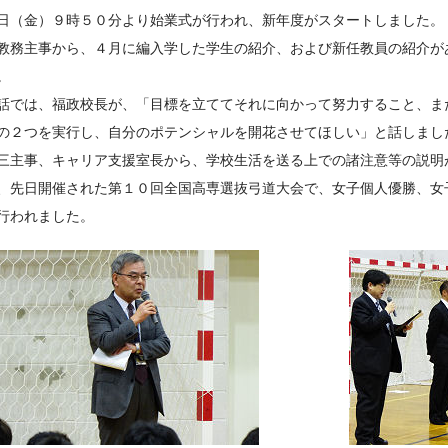
日（金）９時５０分より始業式が行われ、新年度がスタートしました。
教務主事から、４月に編入学した学生の紹介、および新任教員の紹介が
。
話では、福政校長が、「目標を立ててそれに向かって努力すること、ま
の２つを実行し、自分のポテンシャルを開花させてほしい」と話しまし
三主事、キャリア支援室長から、学校生活を送る上での諸注意等の説明
、先日開催された第１０回全国高専選抜弓道大会で、女子個人優勝、女
行われました。