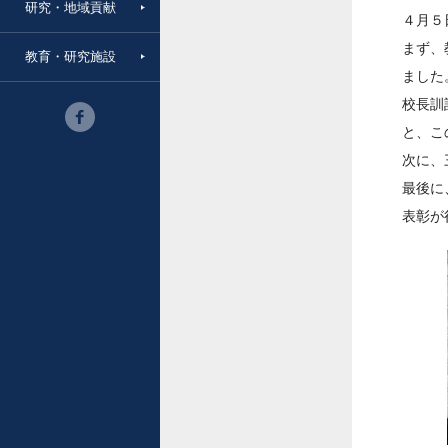
研究・地域貢献
４月５
まず、
教育・研究施設
ました
校長訓
と、こ
次に、
最後に
表彰が