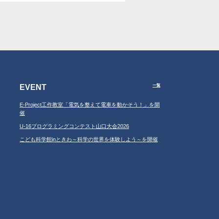
EVENT
一覧
E-Project工作教室「電気を整えて電車を動かそう！」を開
催
U-16プログラミングコンテスト山口大会2026
こども科学館inときわ～科学の世界を体験しよう～を開催