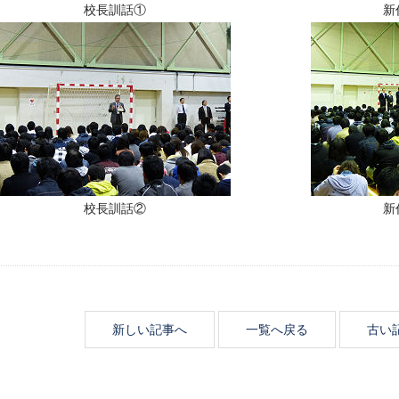
校長訓話①
新
校長訓話②
新
新しい記事へ
一覧へ戻る
古い