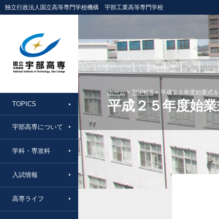
独立行政法人国立高等専門学校機構 宇部工業高等専門学校
ホーム
TOPICS
平成２５年度始業式を
平成２５年度始業
TOPICS
宇部高専について
学科・専攻科
入試情報
高専ライフ