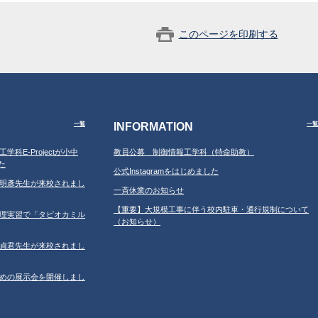
このページを印刷する
INFORMATION
一覧
一覧
工学科E-Projectが小中
教員公募 制御情報工学科（特命助教）
た
公式Instagramをはじめました
学の鐘明彥先生が来校されまし
一斉休業のお知らせ
【重要】大規模工事に伴う校内駐車・通行規制について
習の調理実習で「タピオカミル
（お知らせ）
学の鄂貞君先生が来校されまし
ルのための展示会を開催しまし