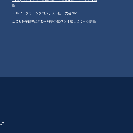
催
U-16プログラミングコンテスト山口大会2026
こども科学館inときわ～科学の世界を体験しよう～を開催
17