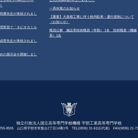
た
一斉休業のお知らせ
学の鐘明彥先生が来校されまし
【重要】大規模工事に伴う校内駐車・通行規制について
（お知らせ）
習の調理実習で「タピオカミル
職員公募 施設系技術職員（常勤） 1名 技術職員（機械
系）1名
学の鄂貞君先生が来校されまし
ルのための展示会を開催しまし
独立行政法人国立高等専門学校機構 宇部工業高等専門学校
755-8555 山口県宇部市常盤台2丁目14番1号 TEL(0836) 31-6111(代表) FAX(0836) 21-71