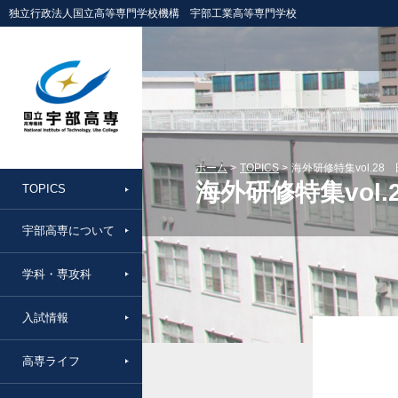
独立行政法人国立高等専門学校機構 宇部工業高等専門学校
ホーム
TOPICS
海外研修特集vol.28
海外研修特集vol
TOPICS
宇部高専について
学科・専攻科
入試情報
高専ライフ