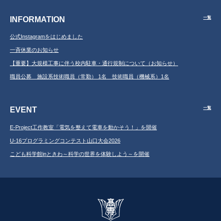
INFORMATION
一覧
公式Instagramをはじめました
一斉休業のお知らせ
【重要】大規模工事に伴う校内駐車・通行規制について（お知らせ）
職員公募 施設系技術職員（常勤） 1名 技術職員（機械系）1名
EVENT
一覧
E-Project工作教室「電気を整えて電車を動かそう！」を開催
U-16プログラミングコンテスト山口大会2026
こども科学館inときわ～科学の世界を体験しよう～を開催