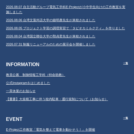
2026.08.07 自主活動グループ電気工学科E-Projectが小中学生向けの工作教室を実
施しました
2026.08.06 台湾文藻外語大学の鐘明彥先生が来校されました
2026.08.05 プロジェクト学習の調理実習で「タピオカミルクティ」を作りました
2026.08.04 台湾国立聯合大学の鄂貞君先生が来校されました
2026.07.31 制服リニューアルのための展示会を開催しました
INFORMATION
一覧
教員公募 制御情報工学科（特命助教）
公式Instagramをはじめました
一斉休業のお知らせ
【重要】大規模工事に伴う校内駐車・通行規制について（お知らせ）
EVENT
一覧
E-Project工作教室「電気を整えて電車を動かそう！」を開催