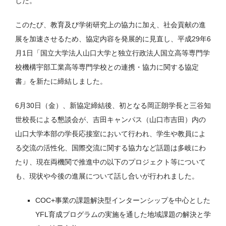
した。
このたび、教育及び学術研究上の協力に加え、社会貢献の進
展を加速させるため、協定内容を発展的に見直し、平成29年6
月1日「国立大学法人山口大学と独立行政法人国立高等専門学
校機構宇部工業高等専門学校との連携・協力に関する協定
書」を新たに締結しました。
6月30日（金）、新協定締結後、初となる岡正朗学長と三谷知
世校長による懇談会が、吉田キャンパス（山口市吉田）内の
山口大学本部の学長応接室において行われ、学生や教員によ
る交流の活性化、国際交流に関する協力など話題は多岐にわ
たり、現在両機関で推進中の以下のプロジェクト等について
も、現状や今後の進展について話し合いが行われました。
COC+
事業の課題解決型インターンシップを中心とした
YFL
育成プログラムの実施を通した地域課題の解決と学