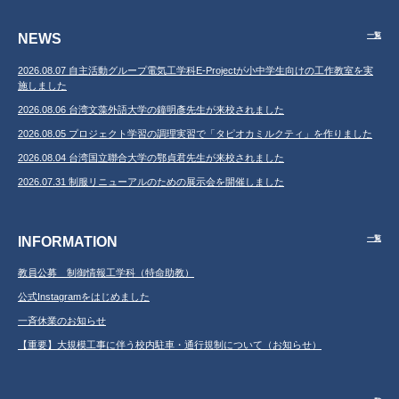
NEWS
一覧
2026.08.07 自主活動グループ電気工学科E-Projectが小中学生向けの工作教室を実
施しました
2026.08.06 台湾文藻外語大学の鐘明彥先生が来校されました
2026.08.05 プロジェクト学習の調理実習で「タピオカミルクティ」を作りました
2026.08.04 台湾国立聯合大学の鄂貞君先生が来校されました
2026.07.31 制服リニューアルのための展示会を開催しました
INFORMATION
一覧
教員公募 制御情報工学科（特命助教）
公式Instagramをはじめました
一斉休業のお知らせ
【重要】大規模工事に伴う校内駐車・通行規制について（お知らせ）