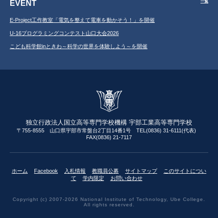
EVENT
一覧
E-Project工作教室「電気を整えて電車を動かそう！」を開催
U-16プログラミングコンテスト山口大会2026
こども科学館inときわ～科学の世界を体験しよう～を開催
独立行政法人国立高等専門学校機構 宇部工業高等専門学校
〒755-8555 山口県宇部市常盤台2丁目14番1号 TEL(0836) 31-6111(代表)
FAX(0836) 21-7117
ホーム
Facebook
入札情報
教職員公募
サイトマップ
このサイトについ
て
学内限定
お問い合わせ
Copyright (c) 2007-2026 National Institute of Technology, Ube College.
All rights reserved.