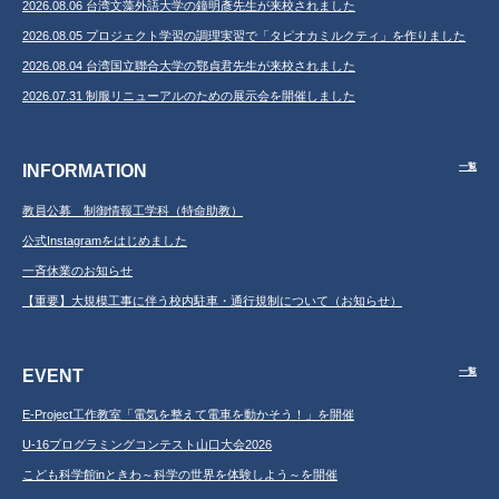
2026.08.06 台湾文藻外語大学の鐘明彥先生が来校されました
2026.08.05 プロジェクト学習の調理実習で「タピオカミルクティ」を作りました
2026.08.04 台湾国立聯合大学の鄂貞君先生が来校されました
2026.07.31 制服リニューアルのための展示会を開催しました
INFORMATION
一覧
教員公募 制御情報工学科（特命助教）
公式Instagramをはじめました
一斉休業のお知らせ
【重要】大規模工事に伴う校内駐車・通行規制について（お知らせ）
EVENT
一覧
E-Project工作教室「電気を整えて電車を動かそう！」を開催
U-16プログラミングコンテスト山口大会2026
こども科学館inときわ～科学の世界を体験しよう～を開催