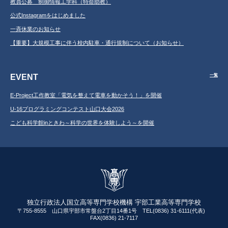
教員公募 制御情報工学科（特命助教）
公式Instagramをはじめました
一斉休業のお知らせ
【重要】大規模工事に伴う校内駐車・通行規制について（お知らせ）
EVENT
一覧
E-Project工作教室「電気を整えて電車を動かそう！」を開催
U-16プログラミングコンテスト山口大会2026
こども科学館inときわ～科学の世界を体験しよう～を開催
独立行政法人国立高等専門学校機構 宇部工業高等専門学校
〒755-8555 山口県宇部市常盤台2丁目14番1号 TEL(0836) 31-6111(代表)
FAX(0836) 21-7117