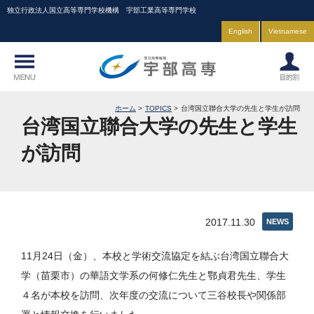
独立行政法人国立高等専門学校機構 宇部工業高等専門学校
English
Vietnamese
ホーム
TOPICS
台湾国立聯合大学の先生と学生が訪問
台湾国立聯合大学の先生と学生
が訪問
2017.11.30
NEWS
11月24日（金）、本校と学術交流協定を結ぶ台湾国立聯合大
学（苗栗市）の華語文学系の何修仁先生と鄂貞君先生、学生
４名が本校を訪問、次年度の交流について三谷校長や関係部