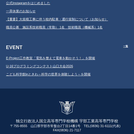
公式Instagramをはじめました
一斉休業のお知らせ
【重要】大規模工事に伴う校内駐車・通行規制について（お知らせ）
職員公募 施設系技術職員（常勤） 1名 技術職員（機械系）1名
EVENT
一覧
E-Project工作教室「電気を整えて電車を動かそう！」を開催
U-16プログラミングコンテスト山口大会2026
こども科学館inときわ～科学の世界を体験しよう～を開催
独立行政法人国立高等専門学校機構 宇部工業高等専門学校
〒755-8555 山口県宇部市常盤台2丁目14番1号 TEL(0836) 31-6111(代表)
FAX(0836) 21-7117