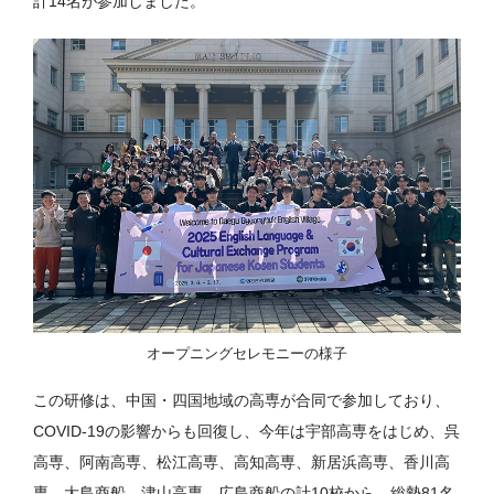
計14名が参加しました。
オープニングセレモニーの様子
この研修は、中国・四国地域の高専が合同で参加しており、
COVID-19の影響からも回復し、今年は宇部高専をはじめ、呉
高専、阿南高専、松江高専、高知高専、新居浜高専、香川高
専、大島商船、津山高専、広島商船の計10校から、総勢81名