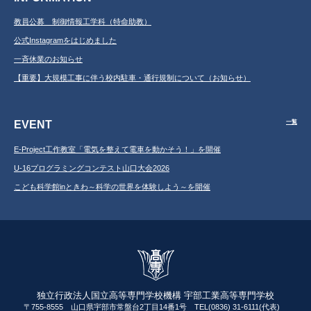
教員公募 制御情報工学科（特命助教）
公式Instagramをはじめました
一斉休業のお知らせ
【重要】大規模工事に伴う校内駐車・通行規制について（お知らせ）
EVENT
一覧
E-Project工作教室「電気を整えて電車を動かそう！」を開催
U-16プログラミングコンテスト山口大会2026
こども科学館inときわ～科学の世界を体験しよう～を開催
独立行政法人国立高等専門学校機構 宇部工業高等専門学校
〒755-8555 山口県宇部市常盤台2丁目14番1号 TEL(0836) 31-6111(代表)