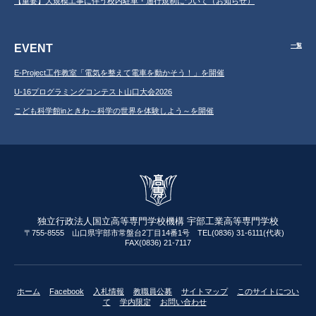
【重要】大規模工事に伴う校内駐車・通行規制について（お知らせ）
EVENT
一覧
E-Project工作教室「電気を整えて電車を動かそう！」を開催
U-16プログラミングコンテスト山口大会2026
こども科学館inときわ～科学の世界を体験しよう～を開催
独立行政法人国立高等専門学校機構 宇部工業高等専門学校
〒755-8555 山口県宇部市常盤台2丁目14番1号 TEL(0836) 31-6111(代表)
FAX(0836) 21-7117
ホーム
Facebook
入札情報
教職員公募
サイトマップ
このサイトについ
て
学内限定
お問い合わせ