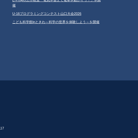
催
U-16プログラミングコンテスト山口大会2026
こども科学館inときわ～科学の世界を体験しよう～を開催
17