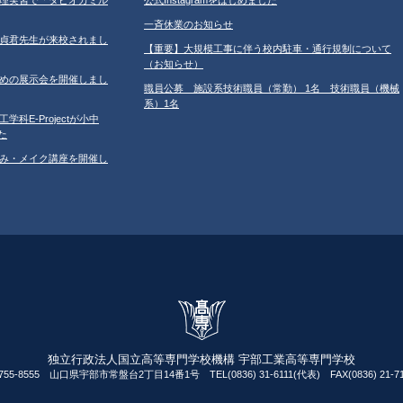
一斉休業のお知らせ
学の鄂貞君先生が来校されまし
【重要】大規模工事に伴う校内駐車・通行規制について
（お知らせ）
ルのための展示会を開催しまし
職員公募 施設系技術職員（常勤） 1名 技術職員（機械
系）1名
工学科E-Projectが小中
た
だしなみ・メイク講座を開催し
独立行政法人国立高等専門学校機構 宇部工業高等専門学校
755-8555 山口県宇部市常盤台2丁目14番1号 TEL(0836) 31-6111(代表) FAX(0836) 21-71