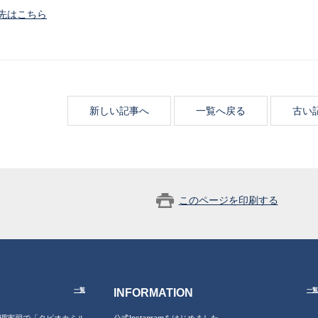
先はこちら
新しい記事へ
一覧へ戻る
古い
このページを印刷する
INFORMATION
一覧
一覧
習の調理実習で「タピオカミル
公式Instagramをはじめました