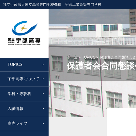
独立行政法人国立高等専門学校機構 宇部工業高等専門学校
ホーム
TOPICS
保護者会合同懇談会資
保護者会合同懇談
TOPICS
宇部高専について
学科・専攻科
入試情報
高専ライフ