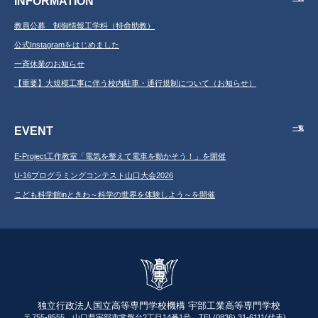
INFORMATION
教員公募 制御情報工学科（特命助教）
公式Instagramをはじめました
一斉休業のお知らせ
【重要】大規模工事に伴う校内駐車・通行規制について（お知らせ）
EVENT
一覧
E-Project工作教室「電気を整えて電車を動かそう！」を開催
U-16プログラミングコンテスト山口大会2026
こども科学館inときわ～科学の世界を体験しよう～を開催
独立行政法人国立高等専門学校機構 宇部工業高等専門学校
〒755-8555 山口県宇部市常盤台2丁目14番1号 TEL(0836) 31-6111(代表)