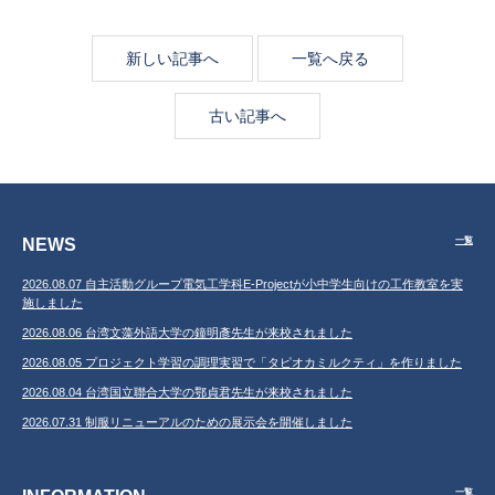
新しい記事へ
一覧へ戻る
古い記事へ
NEWS
一覧
2026.08.07 自主活動グループ電気工学科E-Projectが小中学生向けの工作教室を実
施しました
2026.08.06 台湾文藻外語大学の鐘明彥先生が来校されました
2026.08.05 プロジェクト学習の調理実習で「タピオカミルクティ」を作りました
2026.08.04 台湾国立聯合大学の鄂貞君先生が来校されました
2026.07.31 制服リニューアルのための展示会を開催しました
一覧