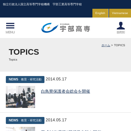
独立行政法人国立高等専門学校機構 宇部工業高等専門学校
English
Vietnamese
ホーム
TOPICS
TOPICS
Topics
2014.05.17
NEWS
教育・研究活動
白鳥寮保護者会総会を開催
2014.05.17
NEWS
教育・研究活動