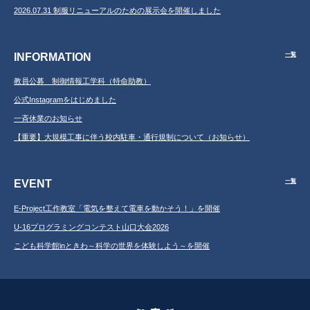
2026.07.31 制服リニューアルのための展示会を開催しました
INFORMATION
一覧
教員公募 制御情報工学科（特命助教）
公式Instagramをはじめました
一斉休業のお知らせ
【重要】大規模工事に伴う校内駐車・通行規制について（お知らせ）
EVENT
一覧
E-Project工作教室「電気を整えて電車を動かそう！」を開催
U-16プログラミングコンテスト山口大会2026
こども科学館inときわ～科学の世界を体験しよう～を開催