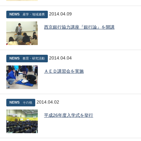
2014.04.09
NEWS
産学・地域連携
西京銀行協力講座『銀行論』を開講
2014.04.04
NEWS
教育・研究活動
ＡＥＤ講習会を実施
2014.04.02
NEWS
その他
平成26年度入学式を挙行