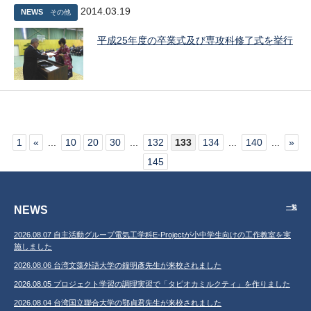
2014.03.19
NEWS
その他
平成25年度の卒業式及び専攻科修了式を挙行
1
«
...
10
20
30
...
132
133
134
...
140
...
»
145
NEWS
一覧
2026.08.07 自主活動グループ電気工学科E-Projectが小中学生向けの工作教室を実
施しました
2026.08.06 台湾文藻外語大学の鐘明彥先生が来校されました
2026.08.05 プロジェクト学習の調理実習で「タピオカミルクティ」を作りました
2026.08.04 台湾国立聯合大学の鄂貞君先生が来校されました