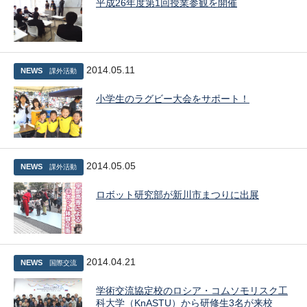
平成26年度第1回授業参観を開催
2014.05.11
NEWS
課外活動
小学生のラグビー大会をサポート！
2014.05.05
NEWS
課外活動
ロボット研究部が新川市まつりに出展
2014.04.21
NEWS
国際交流
学術交流協定校のロシア・コムソモリスク工
科大学（KnASTU）から研修生3名が来校