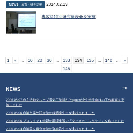
2014.02.19
NEWS
教育・研究活動
専攻科特別研究発表会を実施
1
«
...
10
20
30
...
133
134
135
...
140
...
»
145
NEWS
一覧
2026.08.07 自主活動グループ電気工学科E-Projectが小中学生向けの工作教室を実
施しました
2026.08.06 台湾文藻外語大学の鐘明彥先生が来校されました
2026.08.05 プロジェクト学習の調理実習で「タピオカミルクティ」を作りました
2026.08.04 台湾国立聯合大学の鄂貞君先生が来校されました