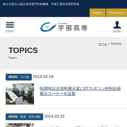
独立行政法人国立高等専門学校機構 宇部工業高等専門学校
English
Vietnamese
ホーム
TOPICS
TOPICS
Topics
2014.03.18
NEWS
その他
50周年記念資料展示室にETロボコン特別企画
展示コーナーを設置
2014.03.15
NEWS
教育・研究活動