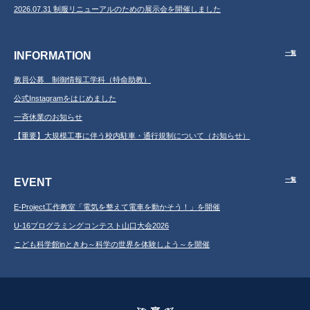
2026.07.31 制服リニューアルのための展示会を開催しました
INFORMATION
一覧
教員公募 制御情報工学科（特命助教）
公式Instagramをはじめました
一斉休業のお知らせ
【重要】大規模工事に伴う校内駐車・通行規制について（お知らせ）
EVENT
一覧
E-Project工作教室「電気を整えて電車を動かそう！」を開催
U-16プログラミングコンテスト山口大会2026
こども科学館inときわ～科学の世界を体験しよう～を開催