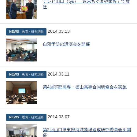
テレビ山口（tys）「週末ちぐまや家族」で放
送
2014.03.13
NEWS
教育・研究活動
自殺予防の講演会を開催
2014.03.11
NEWS
教育・研究活動
第4回宇部高専・徳山高専合同研修会を実施
2014.03.07
NEWS
教育・研究活動
第2回山口県東部海域藻場造成研究委員会を開
催