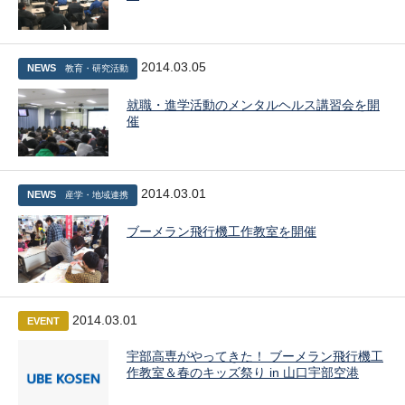
2014.03.05
NEWS
教育・研究活動
就職・進学活動のメンタルヘルス講習会を開
催
2014.03.01
NEWS
産学・地域連携
ブーメラン飛行機工作教室を開催
2014.03.01
EVENT
宇部高専がやってきた！ ブーメラン飛行機工
作教室＆春のキッズ祭り in 山口宇部空港