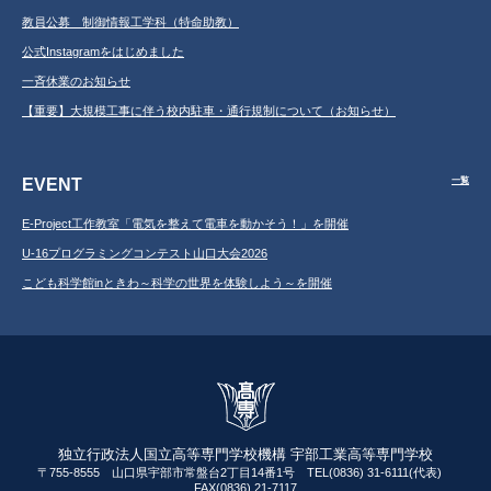
教員公募 制御情報工学科（特命助教）
公式Instagramをはじめました
一斉休業のお知らせ
【重要】大規模工事に伴う校内駐車・通行規制について（お知らせ）
EVENT
一覧
E-Project工作教室「電気を整えて電車を動かそう！」を開催
U-16プログラミングコンテスト山口大会2026
こども科学館inときわ～科学の世界を体験しよう～を開催
独立行政法人国立高等専門学校機構 宇部工業高等専門学校
〒755-8555 山口県宇部市常盤台2丁目14番1号 TEL(0836) 31-6111(代表)
FAX(0836) 21-7117