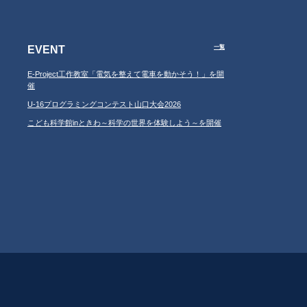
EVENT
一覧
E-Project工作教室「電気を整えて電車を動かそう！」を開
催
U-16プログラミングコンテスト山口大会2026
こども科学館inときわ～科学の世界を体験しよう～を開催