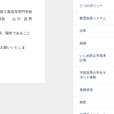
三つのポリシー
部工業高等専門学校
教育改善システム
校長 山 川 昌 男
沿革
果、陽性であること
組織
うお願いいたしま
いじめ防止等基本
計画
宇部高専の学生サ
ポート体制
進路状況
校歌