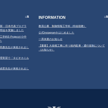
INFORMATION
一覧
一覧
APAN新・日本代表プログラ
教員公募 制御情報工学科（特命助教）
前説明会を実施しました
公式Instagramをはじめました
工学科E-Projectが小中
一斉休業のお知らせ
た
【重要】大規模工事に伴う校内駐車・通行規制について
学の鐘明彥先生が来校されまし
（お知らせ）
習の調理実習で「タピオカミル
学の鄂貞君先生が来校されまし