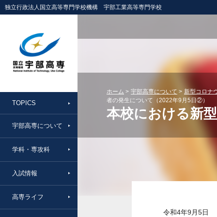
独立行政法人国立高等専門学校機構 宇部工業高等専門学校
ホーム
宇部高専について
新型コロナ
者の発生について（2022年9月5日②）
TOPICS
本校における新型
宇部高専について
学科・専攻科
入試情報
高専ライフ
令和4年9月5日