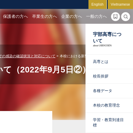
English
Vietnamese
保護者の方へ
卒業生の方へ
企業の方へ
一般の方へ
宇部高専につ
いて
about UBEKOSEN
での感染の確認状況と対応について
本校における新型コロナウイルス感染
高専とは
（2022年9月5日②）
校長挨拶
各種データ
本校の教育理念
学習・教育到達目
標