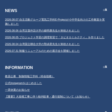
NEWS
一覧
2026.08.07 自主活動グループ電気工学科E-Projectが小中学生向けの工作教室を実
施しました
2026.08.06 台湾文藻外語大学の鐘明彥先生が来校されました
2026.08.05 プロジェクト学習の調理実習で「タピオカミルクティ」を作りました
2026.08.04 台湾国立聯合大学の鄂貞君先生が来校されました
2026.07.31 制服リニューアルのための展示会を開催しました
INFORMATION
一覧
教員公募 制御情報工学科（特命助教）
公式Instagramをはじめました
一斉休業のお知らせ
【重要】大規模工事に伴う校内駐車・通行規制について（お知らせ）