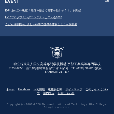
EVENT
一覧
E-Project工作教室「電気を整えて電車を動かそう！」を開催
U-16プログラミングコンテスト山口大会2026
こども科学館inときわ～科学の世界を体験しよう～を開催
独立行政法人国立高等専門学校機構 宇部工業高等専門学校
〒755-8555 山口県宇部市常盤台2丁目14番1号 TEL(0836) 31-6111(代表)
FAX(0836) 21-7117
ホーム
Facebook
入札情報
教職員公募
サイトマップ
このサイトについ
て
学内限定
お問い合わせ
Copyright (c) 2007-2026 National Institute of Technology, Ube College.
All rights reserved.