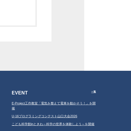
EVENT
一覧
E-Project工作教室「電気を整えて電車を動かそう！」を開
催
U-16プログラミングコンテスト山口大会2026
こども科学館inときわ～科学の世界を体験しよう～を開催