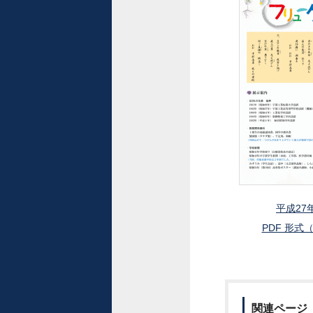
平成27
PDF 形式（
関連ページ