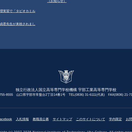
（お知らせ）
習の調理実習で「タピオカミル
学の鄂貞君先生が来校されまし
独立行政法人国立高等専門学校機構 宇部工業高等専門学校
755-8555 山口県宇部市常盤台2丁目14番1号 TEL(0836) 31-6111(代表) FAX(0836) 21-71
acebook
入札情報
教職員公募
サイトマップ
このサイトについて
学内限定
お
ight (c) 2007-2026 National Institute of Technology, Ube College. All rights res