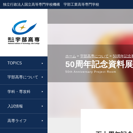
独立行政法人国立高等専門学校機構 宇部工業高等専門学校
ホーム
宇部高専について
50周年記念
50周年記念資料
TOPICS
50th Anniversary Project Room
宇部高専について
学科・専攻科
入試情報
高専ライフ