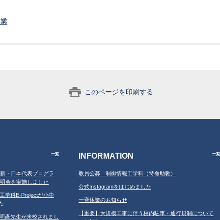
事業
このページを印刷する
INFORMATION
一覧
一覧
APAN新・日本代表プログラ
教員公募 制御情報工学科（特命助教）
前説明会を実施しました
公式Instagramをはじめました
工学科E-Projectが小中
一斉休業のお知らせ
た
【重要】大規模工事に伴う校内駐車・通行規制について
学の鐘明彥先生が来校されまし