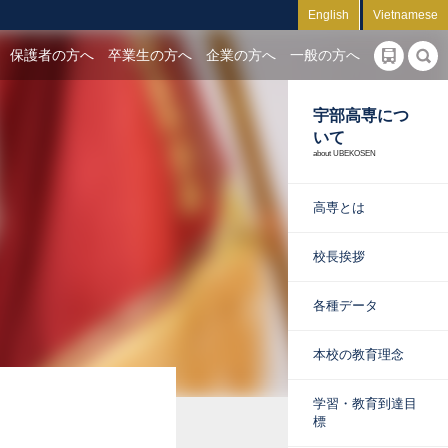
English
Vietnamese
保護者の方へ
卒業生の方へ
企業の方へ
一般の方へ
宇部高専につ
いて
about UBEKOSEN
高専とは
校長挨拶
各種データ
本校の教育理念
学習・教育到達目
標