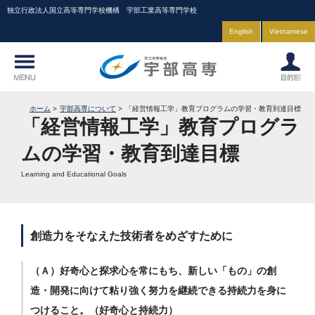
独立行政法人国立高等専門学校機構 宇部工業高等専門学校
English
Vietnamese
ホーム
宇部高専について
「経営情報工学」教育プログラムの学習・教育到達目標
「経営情報工学」教育プログラ
ムの学習・教育到達目標
Learning and Educational Goals
創造力をそなえた技術者をめざすために
（Ａ）好奇心と探求心を常にもち、新しい「もの」の創
造・開発に向けて粘り強く努力を継続できる持続力を身に
つけること。（好奇心と持続力）