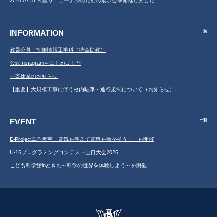
2026.07.31 制服リニューアルのための展示会を開催しました
INFORMATION
一覧
教員公募 制御情報工学科（特命助教）
公式Instagramをはじめました
一斉休業のお知らせ
【重要】大規模工事に伴う校内駐車・通行規制について（お知らせ）
EVENT
一覧
E-Project工作教室「電気を整えて電車を動かそう！」を開催
U-16プログラミングコンテスト山口大会2026
こども科学館inときわ～科学の世界を体験しよう～を開催