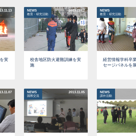
13.11.13
NEWS
2013.11.12
NEWS
教育・研究活動
教育・研究活動
を実
校舎地区防火避難訓練を実
経営情報学科卒
施
セージパネルを
13.11.07
NEWS
2013.11.05
NEWS
国際交流
課外活動