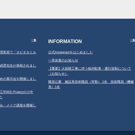
INFORMATION
一覧
一覧
習の調理実習で「タピオカミル
公式Instagramをはじめました
一斉休業のお知らせ
学の鄂貞君先生が来校されまし
【重要】大規模工事に伴う校内駐車・通行規制について
（お知らせ）
ルのための展示会を開催しまし
職員公募 施設系技術職員（常勤） 1名 技術職員（機械
系）1名
工学科E-Projectが小中
た
だしなみ・メイク講座を開催し