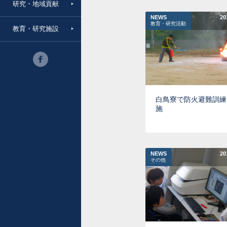
研究・地域貢献
NEWS
20
教育・研究活動
教育・研究施設
白鳥寮で防火避難訓練
施
NEWS
20
その他