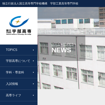
独立行政法人国立高等専門学校機構 宇部工業高等専門学校
ホーム
TOPICS
NEWS
TOPICS
宇部高専について
学科・専攻科
入試情報
高専ライフ