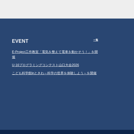
EVENT
一覧
E-Project工作教室「電気を整えて電車を動かそう！」を開
催
U-16プログラミングコンテスト山口大会2026
こども科学館inときわ～科学の世界を体験しよう～を開催