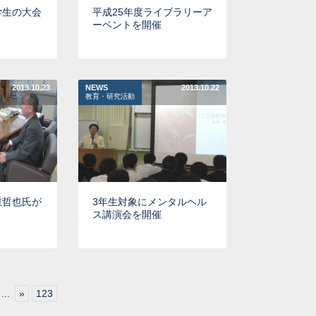
学生の大会
平成25年度ライブラリーア
ーベントを開催
2013.10.23
NEWS
2013.10.22
教育・研究活動
重哲也氏が
3年生対象にメンタルヘル
ス講演会を開催
...
»
123