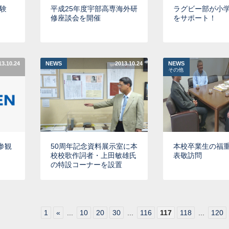
験
平成25年度宇部高専海外研
ラグビー部が小
修座談会を開催
をサポート！
13.10.24
NEWS
2013.10.24
NEWS
その他
参観
50周年記念資料展示室に本
本校卒業生の福
校校歌作詞者・上田敏雄氏
表敬訪問
の特設コーナーを設置
1
«
...
10
20
30
...
116
117
118
...
120