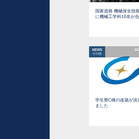
国家資格 機械保全技
に機械工学科10名が
NEWS
20
その他
学生寮C棟の改築が決
ました