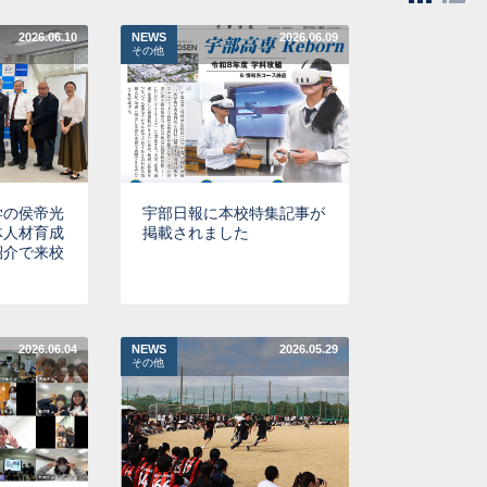
2026.06.10
NEWS
2026.06.09
その他
学の侯帝光
宇部日報に本校特集記事が
体人材育成
掲載されました
紹介で来校
2026.06.04
NEWS
2026.05.29
その他