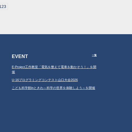
123
EVENT
一覧
E-Project工作教室「電気を整えて電車を動かそう！」を開
催
U-16プログラミングコンテスト山口大会2026
こども科学館inときわ～科学の世界を体験しよう～を開催