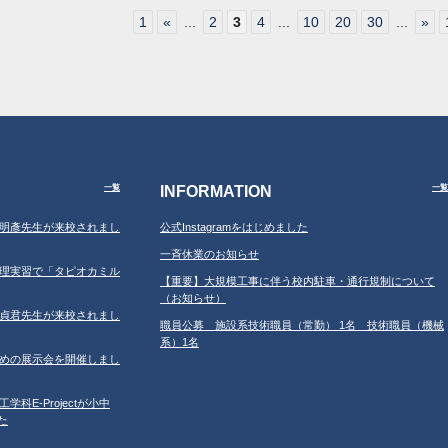
1
«
...
2
3
4
...
10
20
30
...
»
INFORMATION
一覧
一覧
学の鐘明彥先生が来校されまし
公式Instagramをはじめました
一斉休業のお知らせ
習の調理実習で「タピオカミル
【重要】大規模工事に伴う校内駐車・通行規制について
（お知らせ）
学の鄂貞君先生が来校されまし
職員公募 施設系技術職員（常勤） 1名 技術職員（機械
系）1名
ルのための展示会を開催しまし
工学科E-Projectが小中
た