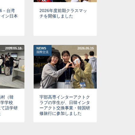
26－台湾
2026年度前期クラスマッ
ライン日本
チを開催しました
ト
2026.05.18
NEWS
2026.05.15
国際交流
語村（韓
宇部高専インターアクトク
語学学校
ラブの学生が、日韓インタ
にて語学研
ーアクト交換事業・韓国研
た
修旅行に参加しました