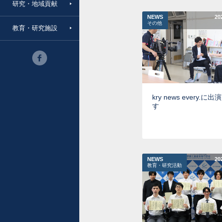
研究・地域貢献
NEWS
20
その他
教育・研究施設
kry news every.に
す
NEWS
20
教育・研究活動