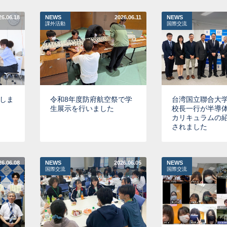
26.06.18
NEWS
2026.06.11
NEWS
課外活動
国際交流
出演しま
令和8年度防府航空祭で学
台湾国立聯合大
生展示を行いました
校長一行が半導
カリキュラムの
されました
26.06.08
NEWS
2026.06.05
NEWS
国際交流
国際交流