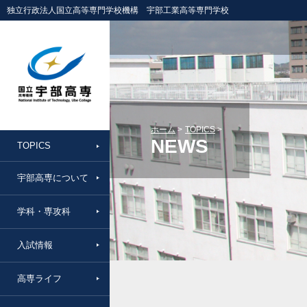
独立行政法人国立高等専門学校機構 宇部工業高等専門学校
ホーム
TOPICS
NEWS
TOPICS
宇部高専について
学科・専攻科
入試情報
高専ライフ