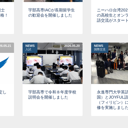
能士
宇部高専IACが長期留学生
ニーハロ台湾20
合格！
の歓迎会を開催しました
の高校生とオン
語交流がスター
26.05.21
NEWS
2026.05.20
NEWS
入試
国際交流
定し
宇部高専で令和８年度学校
永進専門大学英
説明会を開催しました
国）とJOYFUL
（フィリピン）
修を実施しまし