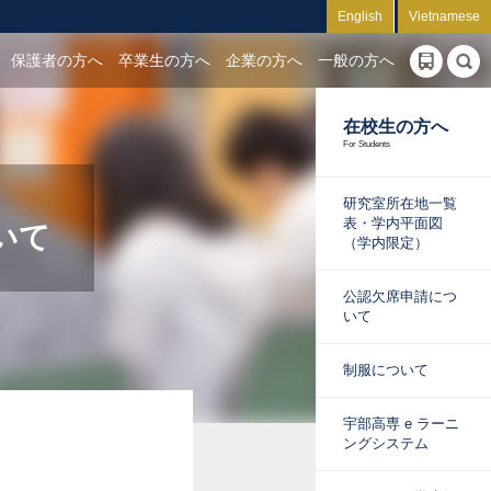
English
Vietnamese
保護者の方へ
卒業生の方へ
企業の方へ
一般の方へ
在校生の方へ
For Students
研究室所在地一覧
表・学内平面図
いて
（学内限定）
公認欠席申請につ
いて
制服について
宇部高専 e ラーニ
ングシステム