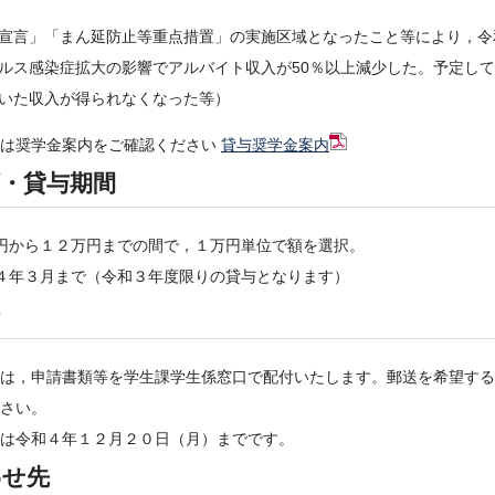
宣言」「まん延防止等重点措置」の実施区域となったこと等により，令
ルス感染症拡大の影響でアルバイト収入が50％以上減少した。予定し
いた収入が得られなくなった等）
準は奨学金案内をご確認ください
貸与奨学金案内
・貸与期間
円から１２万円までの間で，１万円単位で額を選択。
４年３月まで（令和３年度限りの貸与となります）
は，申請書類等を学生課学生係窓口で配付いたします。郵送を希望する
さい。
は令和４年１２月２０日（月）までです。
わせ先