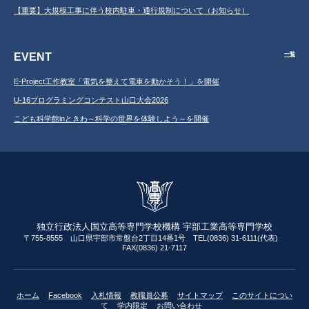
【重要】大規模工事に伴う校内駐車・通行規制について（お知らせ）
EVENT
一覧
E-Project工作教室「電気を整えて電車を動かそう！」を開催
U-16プログラミングコンテスト山口大会2026
こども科学館inときわ～科学の世界を体験しよう～を開催
独立行政法人国立高等専門学校機構 宇部工業高等専門学校
〒755-8555 山口県宇部市常盤台2丁目14番1号 TEL(0836) 31-6111(代表)
FAX(0836) 21-7117
ホーム
Facebook
入札情報
教職員公募
サイトマップ
このサイトについ
て
学内限定
お問い合わせ