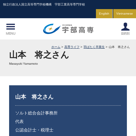
独立行政法人国立高等専門学校機構 宇部工業高等専門学校
English
Vietnamese
ホーム
高専ライフ
羽ばたく卒業生
山本 将之さん
山本 将之さん
Masayuki Yamamoto
山本 将之さん
ソルト総合会計事務所
代表
公認会計士・税理士