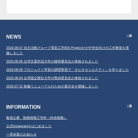
NEWS
一覧
2026.08.07 自主活動グループ電気工学科E-Projectが小中学生向けの工作教室を実
施しました
2026.08.06 台湾文藻外語大学の鐘明彥先生が来校されました
2026.08.05 プロジェクト学習の調理実習で「タピオカミルクティ」を作りました
2026.08.04 台湾国立聯合大学の鄂貞君先生が来校されました
2026.07.31 制服リニューアルのための展示会を開催しました
INFORMATION
一覧
教員公募 制御情報工学科（特命助教）
公式Instagramをはじめました
一斉休業のお知らせ