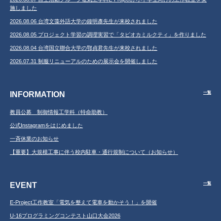
施しました
2026.08.06 台湾文藻外語大学の鐘明彥先生が来校されました
2026.08.05 プロジェクト学習の調理実習で「タピオカミルクティ」を作りました
2026.08.04 台湾国立聯合大学の鄂貞君先生が来校されました
2026.07.31 制服リニューアルのための展示会を開催しました
INFORMATION
一覧
教員公募 制御情報工学科（特命助教）
公式Instagramをはじめました
一斉休業のお知らせ
【重要】大規模工事に伴う校内駐車・通行規制について（お知らせ）
EVENT
一覧
E-Project工作教室「電気を整えて電車を動かそう！」を開催
U-16プログラミングコンテスト山口大会2026