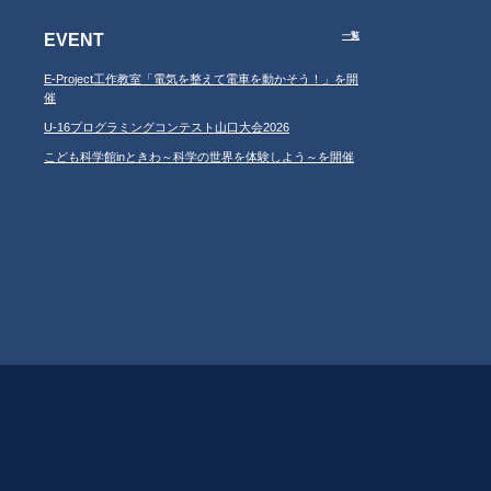
EVENT
一覧
E-Project工作教室「電気を整えて電車を動かそう！」を開
催
U-16プログラミングコンテスト山口大会2026
こども科学館inときわ～科学の世界を体験しよう～を開催