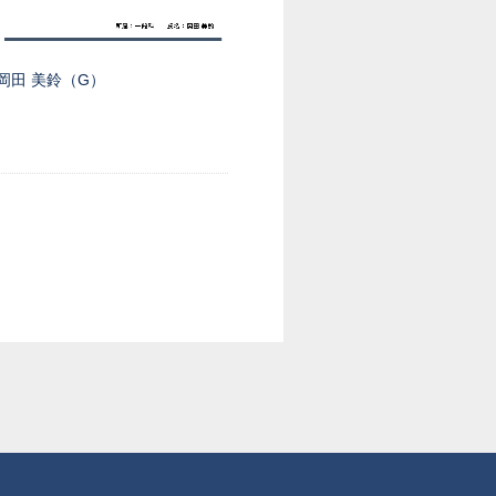
岡田 美鈴（G）