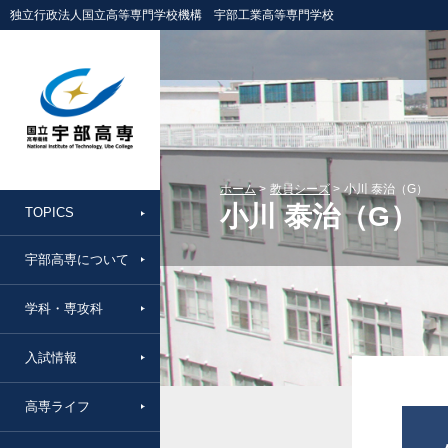
独立行政法人国立高等専門学校機構 宇部工業高等専門学校
ホーム
教員シーズ
小川 泰治（G）
小川 泰治（G）
TOPICS
宇部高専について
学科・専攻科
入試情報
高専ライフ