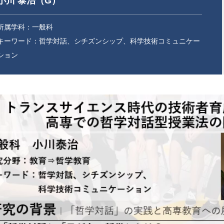
小川 泰治（G）
所属学科：一般科
キーワード：哲学対話、シチズンシップ、科学技術コミュニケー
ション