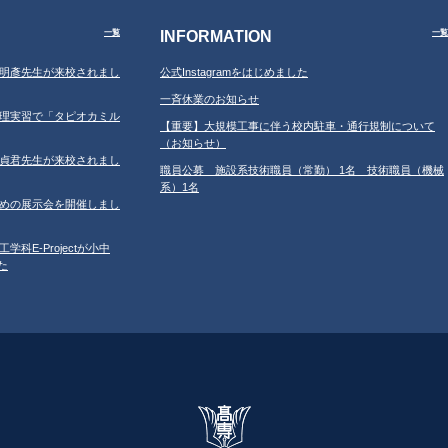
INFORMATION
一覧
一覧
学の鐘明彥先生が来校されまし
公式Instagramをはじめました
一斉休業のお知らせ
習の調理実習で「タピオカミル
【重要】大規模工事に伴う校内駐車・通行規制について
（お知らせ）
学の鄂貞君先生が来校されまし
職員公募 施設系技術職員（常勤） 1名 技術職員（機械
系）1名
ルのための展示会を開催しまし
工学科E-Projectが小中
た