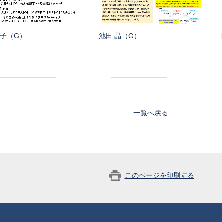
照子（G）
池田 晶（G）
一覧へ戻る
このページを印刷する