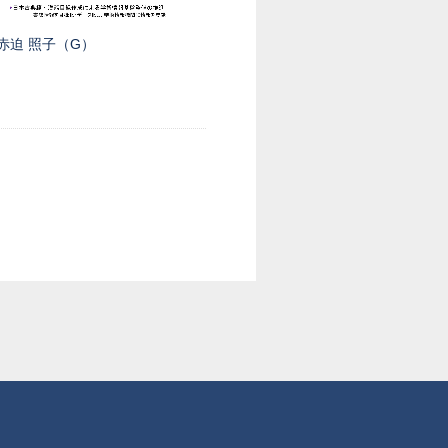
赤迫 照子（G）