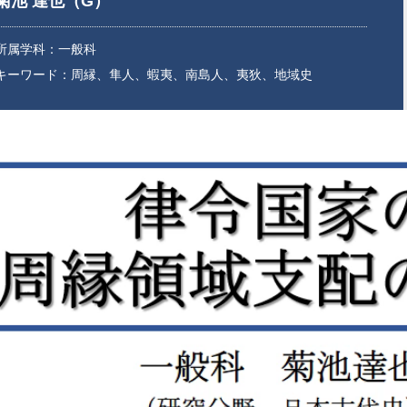
菊池 達也（G）
所属学科：一般科
キーワード：周縁、隼人、蝦夷、南島人、夷狄、地域史