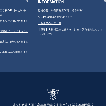
INFORMATION
一覧
一覧
工学科E-Projectが小中
教員公募 制御情報工学科（特命助教）
た
公式Instagramをはじめました
学の鐘明彥先生が来校されまし
一斉休業のお知らせ
【重要】大規模工事に伴う校内駐車・通行規制について
習の調理実習で「タピオカミル
（お知らせ）
学の鄂貞君先生が来校されまし
ルのための展示会を開催しまし
独立行政法人国立高等専門学校機構 宇部工業高等専門学校