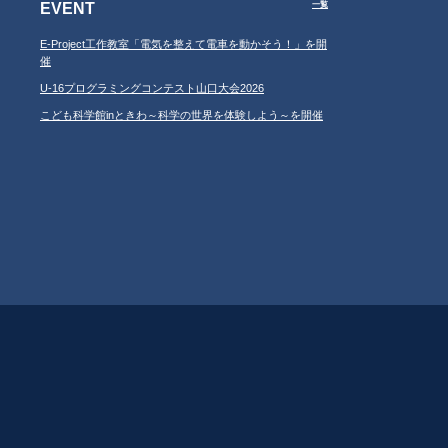
EVENT
一覧
E-Project工作教室「電気を整えて電車を動かそう！」を開
催
U-16プログラミングコンテスト山口大会2026
こども科学館inときわ～科学の世界を体験しよう～を開催