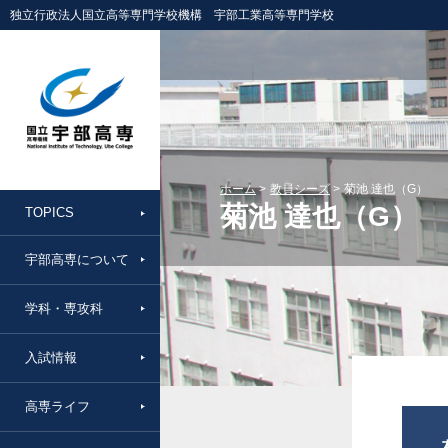
独立行政法人国立高等専門学校機構 宇部工業高等専門学校
ホーム
教員シーズ
菊池 達也（G）
菊池 達也（G）
TOPICS
宇部高専について
学科・専攻科
入試情報
高専ライフ