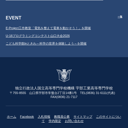
EVENT
一覧
E-Project工作教室「電気を整えて電車を動かそう！」を開催
U-16プログラミングコンテスト山口大会2026
こども科学館inときわ～科学の世界を体験しよう～を開催
独立行政法人国立高等専門学校機構 宇部工業高等専門学校
〒755-8555 山口県宇部市常盤台2丁目14番1号 TEL(0836) 31-6111(代表)
FAX(0836) 21-7117
ホーム
Facebook
入札情報
教職員公募
サイトマップ
このサイトについ
て
学内限定
お問い合わせ