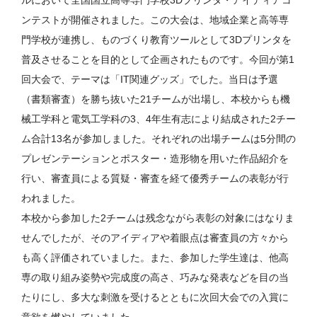
ルにおいて全国国立高等専門学校3Dプリンタ・アイディアコ
ンテストが開催されました。この大会は、地域企業と高等専
門学校が連携し、ものづくり教育ツールとして3Dプリンタを
普及させることを目的として企画されたものです。今回が第1
回大会で、テーマは「IT関連グッズ」でした。当日は予選
（書類審査）を勝ち抜いた21チームが出場し、本校からも機
械工学科と電気工学科の3、4年生有志により結成された2チー
ム合計13名が参加しました。それぞれの出場チームは5分間の
プレゼンテーションとポスター・造形物を用いた作品紹介を
行い、審査員による質疑・審査を経て優秀チームの表彰が行
われました。
本校から参加した2チームは残念ながら表彰の対象にはなりま
せんでしたが、そのアイディアや着眼点は審査員の方々から
も高く評価されていました。また、参加した学生達は、他高
専の取り組み姿勢や完成度の高さ、巧みな発表などを目の当
たりにし、多大な刺激を受けるとともに次回大会での入賞に