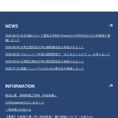
NEWS
一覧
2026.08.07 自主活動グループ電気工学科E-Projectが小中学生向けの工作教室を実
施しました
2026.08.06 台湾文藻外語大学の鐘明彥先生が来校されました
2026.08.05 プロジェクト学習の調理実習で「タピオカミルクティ」を作りました
2026.08.04 台湾国立聯合大学の鄂貞君先生が来校されました
2026.07.31 制服リニューアルのための展示会を開催しました
INFORMATION
一覧
教員公募 制御情報工学科（特命助教）
公式Instagramをはじめました
一斉休業のお知らせ
【重要】大規模工事に伴う校内駐車・通行規制について（お知らせ）