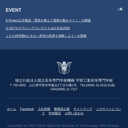
EVENT
一覧
E-Project工作教室「電気を整えて電車を動かそう！」を開催
U-16プログラミングコンテスト山口大会2026
こども科学館inときわ～科学の世界を体験しよう～を開催
独立行政法人国立高等専門学校機構 宇部工業高等専門学校
〒755-8555 山口県宇部市常盤台2丁目14番1号 TEL(0836) 31-6111(代表)
FAX(0836) 21-7117
ホーム
Facebook
入札情報
教職員公募
サイトマップ
このサイトについ
て
学内限定
お問い合わせ
Copyright (c) 2007-2026 National Institute of Technology, Ube College.