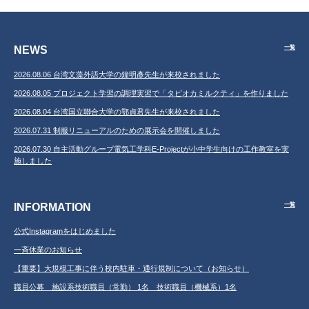
NEWS
一覧
2026.08.06 台湾文藻外語大学の鐘明彥先生が来校されました
2026.08.05 プロジェクト学習の調理実習で「タピオカミルクティ」を作りました
2026.08.04 台湾国立聯合大学の鄂貞君先生が来校されました
2026.07.31 制服リニューアルのための展示会を開催しました
2026.07.30 自主活動グループ電気工学科E-Projectが小中学生向けの工作教室を実
施しました
INFORMATION
一覧
公式Instagramをはじめました
一斉休業のお知らせ
【重要】大規模工事に伴う校内駐車・通行規制について（お知らせ）
職員公募 施設系技術職員（常勤） 1名 技術職員（機械系）1名