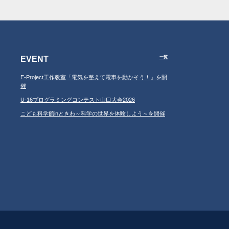
EVENT
一覧
E-Project工作教室「電気を整えて電車を動かそう！」を開
催
U-16プログラミングコンテスト山口大会2026
こども科学館inときわ～科学の世界を体験しよう～を開催