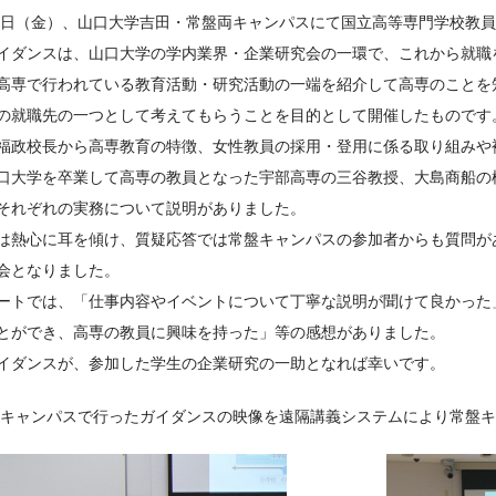
15日（金）、山口大学吉田・常盤両キャンパスにて国立高等専門学校教
イダンスは、山口大学の学内業界・企業研究会の一環で、これから就職
高専で行われている教育活動・研究活動の一端を紹介して高専のことを
の就職先の一つとして考えてもらうことを目的として開催したものです
福政校長から高専教育の特徴、女性教員の採用・登用に係る取り組みや
口大学を卒業して高専の教員となった宇部高専の三谷教授、大島商船の
それぞれの実務について説明がありました。
は熱心に耳を傾け、質疑応答では常盤キャンパスの参加者からも質問が
会となりました。
ートでは、「仕事内容やイベントについて丁寧な説明が聞けて良かった
とができ、高専の教員に興味を持った」等の感想がありました。
イダンスが、参加した学生の企業研究の一助となれば幸いです。
田キャンパスで行ったガイダンスの映像を遠隔講義システムにより常盤