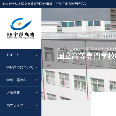
独立行政法人国立高等専門学校機構 宇部工業高等専門学校
ホーム
TOPICS
国立高等専門学校教員
国立高等専門学校
TOPICS
宇部高専について
学科・専攻科
入試情報
高専ライフ