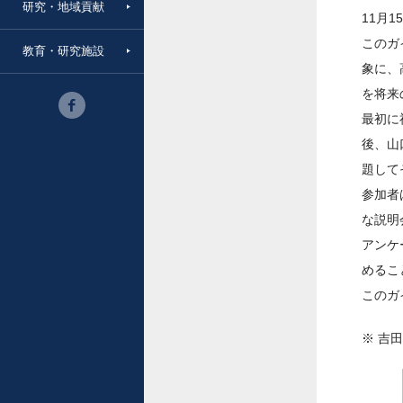
研究・地域貢献
11月
このガ
教育・研究施設
象に、
を将来
最初に
後、山
題して
参加者
な説明
アンケ
めるこ
このガ
※ 吉