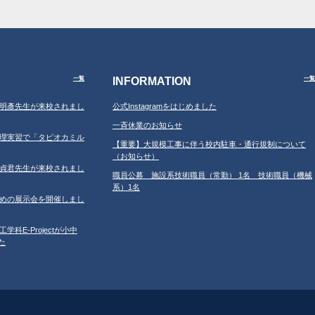
INFORMATION
一覧
一覧
学の鐘明彥先生が来校されまし
公式Instagramをはじめました
一斉休業のお知らせ
習の調理実習で「タピオカミル
【重要】大規模工事に伴う校内駐車・通行規制について
（お知らせ）
学の鄂貞君先生が来校されまし
職員公募 施設系技術職員（常勤） 1名 技術職員（機械
系）1名
ルのための展示会を開催しまし
工学科E-Projectが小中
た